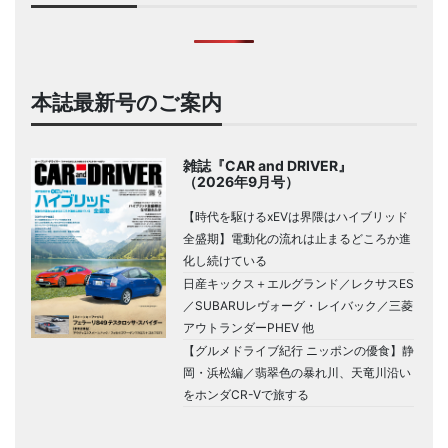
本誌最新号のご案内
雑誌『CAR and DRIVER』
（2026年9月号）
【時代を駆けるxEVは界隈はハイブリッド
全盛期】電動化の流れは止まるどころか進
化し続けている
日産キックス＋エルグランド／レクサスES
／SUBARUレヴォーグ・レイバック／三菱
アウトランダーPHEV 他
【グルメドライブ紀行 ニッポンの優食】静
岡・浜松編／翡翠色の暴れ川、天竜川沿い
をホンダCR-Vで旅する