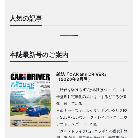
人気の記事
本誌最新号のご案内
雑誌『CAR and DRIVER』
（2026年9月号）
【時代を駆けるxEVは界隈はハイブリッド
全盛期】電動化の流れは止まるどころか進
化し続けている
日産キックス＋エルグランド／レクサスES
／SUBARUレヴォーグ・レイバック／三菱
アウトランダーPHEV 他
【グルメドライブ紀行 ニッポンの優食】静
岡・浜松編／翡翠色の暴れ川、天竜川沿い