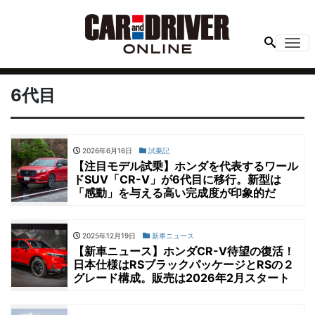
Me
6代目
2026年6月16日
試乗記
【注目モデル試乗】ホンダを代表するワール
ドSUV「CR-V」が6代目に移行。新型は
「感動」を与える高い完成度が印象的だ
2025年12月19日
新車ニュース
【新車ニュース】ホンダCR-V待望の復活！
日本仕様はRSブラックパッケージとRSの２
グレード構成。販売は2026年2月スタート