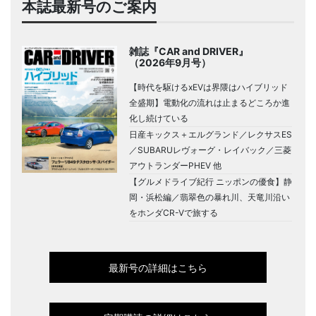
本誌最新号のご案内
雑誌『CAR and DRIVER』
（2026年9月号）
【時代を駆けるxEVは界隈はハイブリッド
全盛期】電動化の流れは止まるどころか進
化し続けている
日産キックス＋エルグランド／レクサスES
／SUBARUレヴォーグ・レイバック／三菱
アウトランダーPHEV 他
【グルメドライブ紀行 ニッポンの優食】静
岡・浜松編／翡翠色の暴れ川、天竜川沿い
をホンダCR-Vで旅する
最新号の詳細はこちら