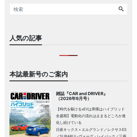
人気の記事
本誌最新号のご案内
雑誌『CAR and DRIVER』
（2026年9月号）
【時代を駆けるxEVは界隈はハイブリッド
全盛期】電動化の流れは止まるどころか進
化し続けている
日産キックス＋エルグランド／レクサスES
／SUBARUレヴォーグ・レイバック／三菱