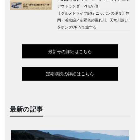
アウトランダーPHEV 他
【グルメドライブ紀行 ニッポンの優食】静
岡・浜松編／翡翠色の暴れ川、天竜川沿い
をホンダCR-Vで旅する
最新号の詳細はこちら
定期購読の詳細はこちら
最新の記事