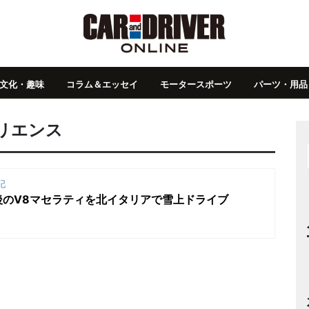
文化・趣味
コラム＆エッセイ
モータースポーツ
パーツ・用品
リエンス
記
後のV8マセラティを北イタリアで雪上ドライブ