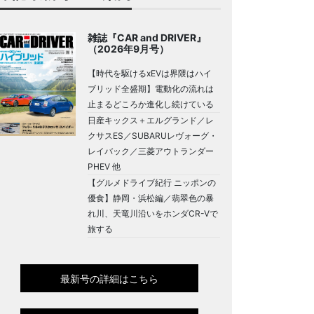
雑誌『CAR and DRIVER』
（2026年9月号）
【時代を駆けるxEVは界隈はハイ
ブリッド全盛期】電動化の流れは
止まるどころか進化し続けている
日産キックス＋エルグランド／レ
クサスES／SUBARUレヴォーグ・
レイバック／三菱アウトランダー
PHEV 他
【グルメドライブ紀行 ニッポンの
優食】静岡・浜松編／翡翠色の暴
れ川、天竜川沿いをホンダCR-Vで
旅する
最新号の詳細はこちら