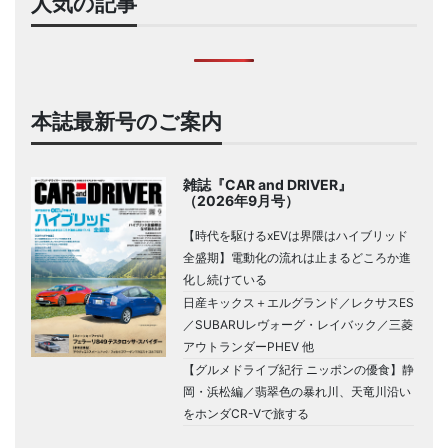
人気の記事
本誌最新号のご案内
雑誌『CAR and DRIVER』
（2026年9月号）
【時代を駆けるxEVは界隈はハイブリッド
全盛期】電動化の流れは止まるどころか進
化し続けている
日産キックス＋エルグランド／レクサスES
／SUBARUレヴォーグ・レイバック／三菱
アウトランダーPHEV 他
【グルメドライブ紀行 ニッポンの優食】静
岡・浜松編／翡翠色の暴れ川、天竜川沿い
をホンダCR-Vで旅する