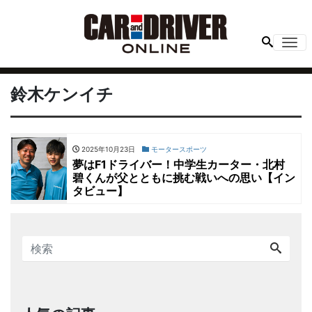
Me
鈴木ケンイチ
2025年10月23日
モータースポーツ
夢はF1ドライバー！中学生カーター・北村
碧くんが父とともに挑む戦いへの思い【イン
タビュー】