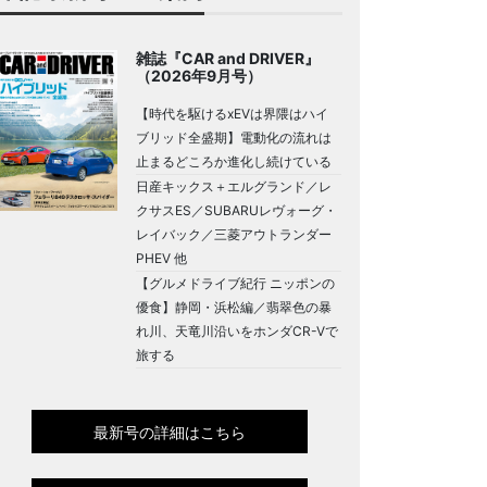
雑誌『CAR and DRIVER』
（2026年9月号）
【時代を駆けるxEVは界隈はハイ
ブリッド全盛期】電動化の流れは
止まるどころか進化し続けている
日産キックス＋エルグランド／レ
クサスES／SUBARUレヴォーグ・
レイバック／三菱アウトランダー
PHEV 他
【グルメドライブ紀行 ニッポンの
優食】静岡・浜松編／翡翠色の暴
れ川、天竜川沿いをホンダCR-Vで
旅する
最新号の詳細はこちら