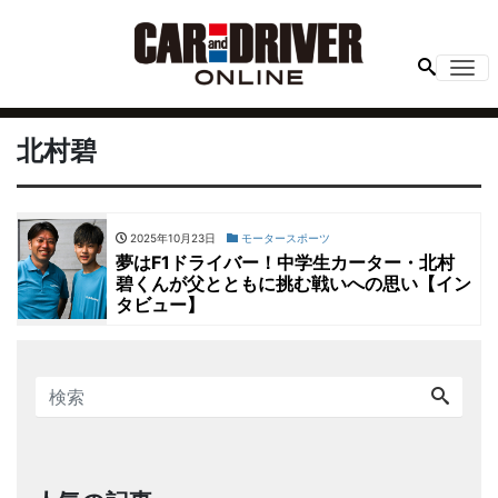
Me
北村碧
2025年10月23日
モータースポーツ
夢はF1ドライバー！中学生カーター・北村
碧くんが父とともに挑む戦いへの思い【イン
タビュー】