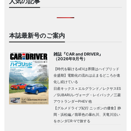
人気の記事
本誌最新号のご案内
雑誌『CAR and DRIVER』
（2026年9月号）
【時代を駆けるxEVは界隈はハイブリッド
全盛期】電動化の流れは止まるどころか進
化し続けている
日産キックス＋エルグランド／レクサスES
／SUBARUレヴォーグ・レイバック／三菱
アウトランダーPHEV 他
【グルメドライブ紀行 ニッポンの優食】静
岡・浜松編／翡翠色の暴れ川、天竜川沿い
をホンダCR-Vで旅する