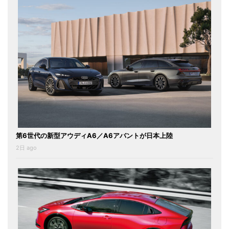
第6世代の新型アウディA6／A6アバントが日本上陸
2日 ago