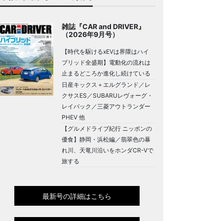
雑誌『CAR and DRIVER』
（2026年9月号）
【時代を駆けるxEVは界隈はハイ
ブリッド全盛期】電動化の流れは
止まるどころか進化し続けている
日産キックス＋エルグランド／レ
クサスES／SUBARUレヴォーグ・
レイバック／三菱アウトランダー
PHEV 他
【グルメドライブ紀行 ニッポンの
優食】静岡・浜松編／翡翠色の暴
れ川、天竜川沿いをホンダCR-Vで
旅する
最新号の詳細はこちら