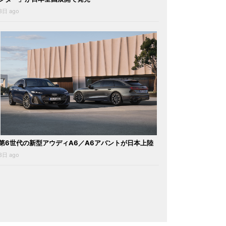
3日 ago
第6世代の新型アウディA6／A6アバントが日本上陸
3日 ago