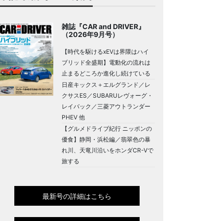
雑誌『CAR and DRIVER』
（2026年9月号）
【時代を駆けるxEVは界隈はハイ
ブリッド全盛期】電動化の流れは
止まるどころか進化し続けている
日産キックス＋エルグランド／レ
クサスES／SUBARUレヴォーグ・
レイバック／三菱アウトランダー
PHEV 他
【グルメドライブ紀行 ニッポンの
優食】静岡・浜松編／翡翠色の暴
れ川、天竜川沿いをホンダCR-Vで
旅する
最新号の詳細はこちら