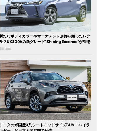
新たなボディカラーやオーナメント加飾を纏ったレク
サスUX300hの新グレード“Shining Essence”が登場
2日 ago
トヨタの米国産3列シートミッドサイズSUV「ハイラ
ンダー」が日本全国展開で発売