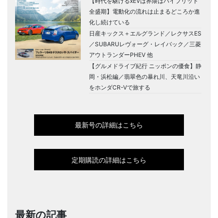
【時代を駆けるxEVは界隈はハイブリッド
全盛期】電動化の流れは止まるどころか進
化し続けている
日産キックス＋エルグランド／レクサスES
／SUBARUレヴォーグ・レイバック／三菱
アウトランダーPHEV 他
【グルメドライブ紀行 ニッポンの優食】静
岡・浜松編／翡翠色の暴れ川、天竜川沿い
をホンダCR-Vで旅する
最新号の詳細はこちら
定期購読の詳細はこちら
最新の記事