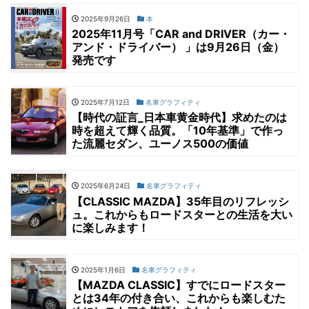
2025年9月26日
本
2025年11月号「CAR and DRIVER（カー・
アンド・ドライバー） 」は9月26日（金）
発売です
2025年7月12日
名車グラフィティ
【時代の証言_日本車黄金時代】求めたのは
時を超えて輝く品質。「10年基準」で作っ
た流麗セダン、ユーノス500の価値
2025年6月24日
名車グラフィティ
【CLASSIC MAZDA】35年目のリフレッシ
ュ。これからもロードスターとの生活を大い
に楽しみます！
2025年1月6日
名車グラフィティ
【MAZDA CLASSIC】すでにロードスター
とは34年の付き合い、これからも楽しむた