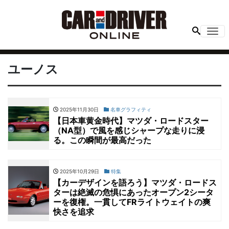
Me
ユーノス
2025年11月30日
名車グラフィティ
【日本車黄金時代】マツダ・ロードスター
（NA型）で風を感じシャープな走りに浸
る。この瞬間が最高だった
2025年10月29日
特集
【カーデザインを語ろう】マツダ・ロードス
ターは絶滅の危惧にあったオープン2シータ
ーを復権。一貫してFRライトウェイトの爽
快さを追求