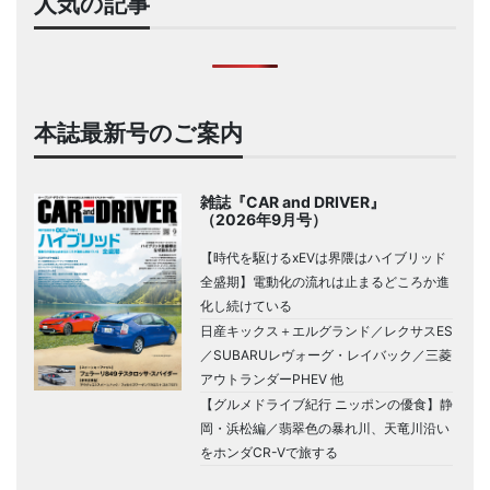
人気の記事
本誌最新号のご案内
雑誌『CAR and DRIVER』
（2026年9月号）
【時代を駆けるxEVは界隈はハイブリッド
全盛期】電動化の流れは止まるどころか進
化し続けている
日産キックス＋エルグランド／レクサスES
／SUBARUレヴォーグ・レイバック／三菱
アウトランダーPHEV 他
【グルメドライブ紀行 ニッポンの優食】静
岡・浜松編／翡翠色の暴れ川、天竜川沿い
をホンダCR-Vで旅する