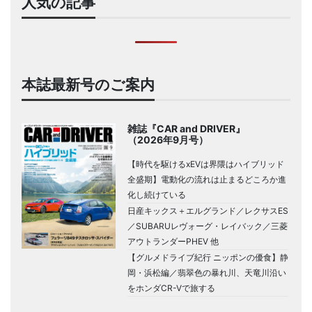
人気の記事
本誌最新号のご案内
雑誌『CAR and DRIVER』
（2026年9月号）
【時代を駆けるxEVは界隈はハイブリッド
全盛期】電動化の流れは止まるどころか進
化し続けている
日産キックス＋エルグランド／レクサスES
／SUBARUレヴォーグ・レイバック／三菱
アウトランダーPHEV 他
【グルメドライブ紀行 ニッポンの優食】静
岡・浜松編／翡翠色の暴れ川、天竜川沿い
をホンダCR-Vで旅する