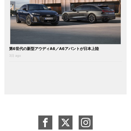
第6世代の新型アウディA6／A6アバントが日本上陸
3日 ago