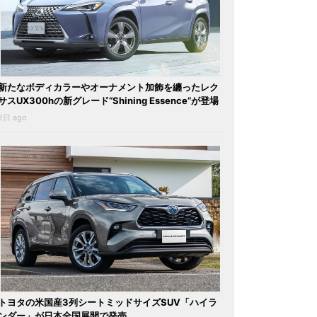
新たなボディカラーやオーナメント加飾を纏ったレク
サスUX300hの新グレード“Shining Essence”が登場
2日 ago
トヨタの米国産3列シートミッドサイズSUV「ハイラ
ンダー」が日本全国展開で発売