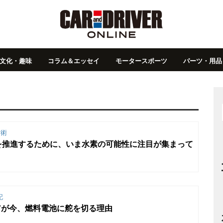
文化・趣味
コラム＆エッセイ
モータースポーツ
パーツ・用品
術
を推進するために、いま水素の可能性に注目が集まって
記
Wが今、燃料電池に舵を切る理由