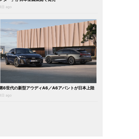
3日 ago
第6世代の新型アウディA6／A6アバントが日本上陸
3日 ago