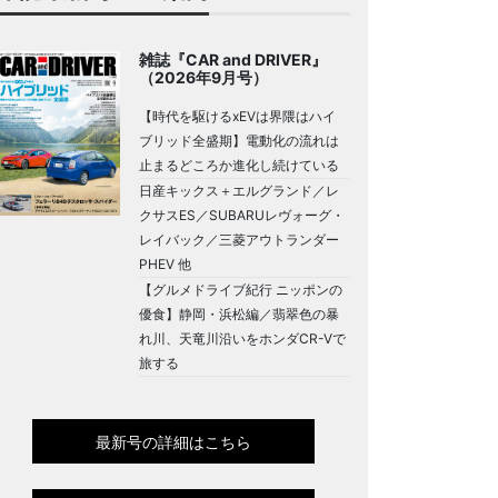
雑誌『CAR and DRIVER』
（2026年9月号）
【時代を駆けるxEVは界隈はハイ
ブリッド全盛期】電動化の流れは
止まるどころか進化し続けている
日産キックス＋エルグランド／レ
クサスES／SUBARUレヴォーグ・
レイバック／三菱アウトランダー
PHEV 他
【グルメドライブ紀行 ニッポンの
優食】静岡・浜松編／翡翠色の暴
れ川、天竜川沿いをホンダCR-Vで
旅する
最新号の詳細はこちら