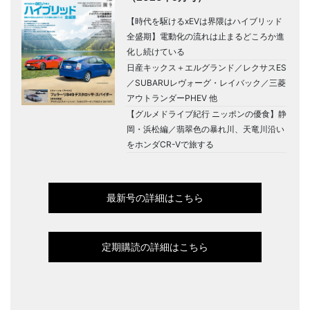
【時代を駆けるxEVは界隈はハイブリッド
全盛期】電動化の流れは止まるどころか進
化し続けている
日産キックス＋エルグランド／レクサスES
／SUBARUレヴォーグ・レイバック／三菱
アウトランダーPHEV 他
【グルメドライブ紀行 ニッポンの優食】静
岡・浜松編／翡翠色の暴れ川、天竜川沿い
をホンダCR-Vで旅する
最新号の詳細はこちら
定期購読の詳細はこちら