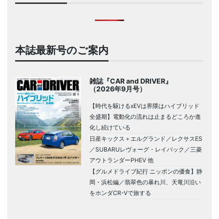
本誌最新号のご案内
雑誌『CAR and DRIVER』
（2026年9月号）
【時代を駆けるxEVは界隈はハイブリッド
全盛期】電動化の流れは止まるどころか進
化し続けている
日産キックス＋エルグランド／レクサスES
／SUBARUレヴォーグ・レイバック／三菱
アウトランダーPHEV 他
【グルメドライブ紀行 ニッポンの優食】静
岡・浜松編／翡翠色の暴れ川、天竜川沿い
をホンダCR-Vで旅する