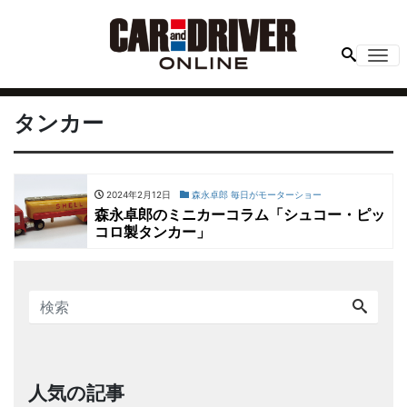
Me
タンカー
2024年2月12日
森永卓郎 毎日がモーターショー
森永卓郎のミニカーコラム「シュコー・ピッ
コロ製タンカー」
人気の記事