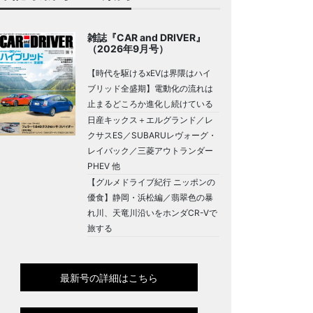
雑誌『CAR and DRIVER』
（2026年9月号）
【時代を駆けるxEVは界隈はハイ
ブリッド全盛期】電動化の流れは
止まるどころか進化し続けている
日産キックス＋エルグランド／レ
クサスES／SUBARUレヴォーグ・
レイバック／三菱アウトランダー
PHEV 他
【グルメドライブ紀行 ニッポンの
優食】静岡・浜松編／翡翠色の暴
れ川、天竜川沿いをホンダCR-Vで
旅する
最新号の詳細はこちら