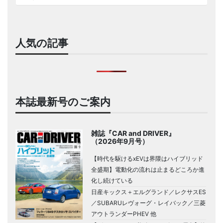
人気の記事
本誌最新号のご案内
雑誌『CAR and DRIVER』
（2026年9月号）
【時代を駆けるxEVは界隈はハイブリッド
全盛期】電動化の流れは止まるどころか進
化し続けている
日産キックス＋エルグランド／レクサスES
／SUBARUレヴォーグ・レイバック／三菱
アウトランダーPHEV 他