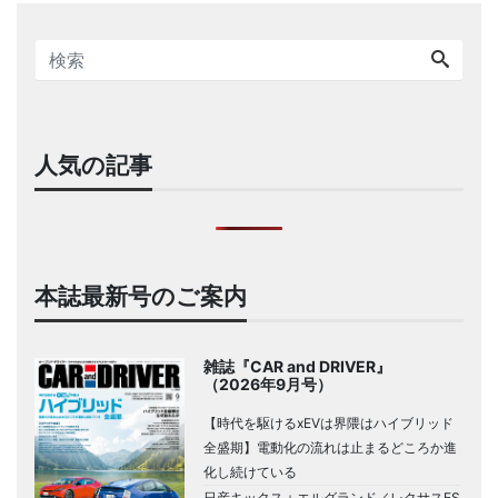
人気の記事
本誌最新号のご案内
雑誌『CAR and DRIVER』
（2026年9月号）
【時代を駆けるxEVは界隈はハイブリッド
全盛期】電動化の流れは止まるどころか進
化し続けている
日産キックス＋エルグランド／レクサスES