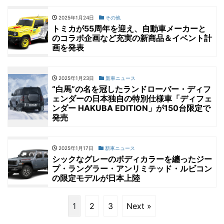
2025年1月24日
その他
トミカが55周年を迎え、自動車メーカーと
のコラボ企画など充実の新商品＆イベント計
画を発表
2025年1月23日
新車ニュース
“白馬”の名を冠したランドローバー・ディフ
ェンダーの日本独自の特別仕様車「ディフェ
ンダー HAKUBA EDITION」が150台限定で
発売
2025年1月17日
新車ニュース
シックなグレーのボディカラーを纏ったジー
プ・ラングラー・アンリミテッド・ルビコン
の限定モデルが日本上陸
1
2
3
Next »