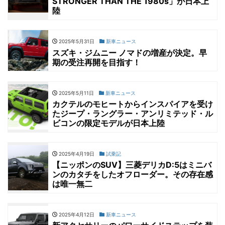
STRONGER THAN THE 1980s」が日本上
陸
2025年5月31日
新車ニュース
スズキ・ジムニー ノマドの増産が決定。早
期の受注再開を目指す！
2025年5月11日
新車ニュース
カクテルのモヒートからインスパイアを受け
たジープ・ラングラー・アンリミテッド・ル
ビコンの限定モデルが日本上陸
2025年4月19日
試乗記
【ニッポンのSUV】三菱デリカD:5はミニバ
ンのカタチをしたオフローダー。その存在感
は唯一無二
2025年4月12日
新車ニュース