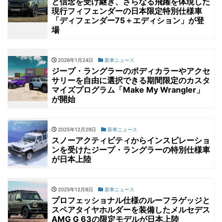
と信念を受け継ぎ、さらなる飛躍を体現した
現行フィフェンダーの日本限定特別仕様車
「ディフェンダー75＋エディション」が登
場
2026年1月24日
新車ニュース
ジープ・ラングラーのボディカラーやアクセ
サリーを自由に選択できる期間限定のカスタ
マイズプログラム「Make My Wrangler」
が開始
2025年12月29日
新車ニュース
スノーアクティビティからインスピレーショ
ンを受けたジープ・ラングラーの特別仕様車
が日本上陸
2025年12月8日
新車ニュース
プロフェッショナル仕様のルーフラゲッジと
スペアタイヤホルダーを装備したメルセデス
AMG G 63の限定モデルが日本上陸