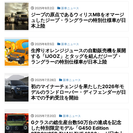
2025年9月2日
新車ニュース
ジープの原点であるウィリスMBをオマージ
ュしたジープ・ラングラーの特別仕様車が日
本上陸
2025年8月5日
新車ニュース
生搾りオレンジジュースの自動販売機を展開
する「IJOOZ」とタッグを組んだジープ・
ラングラーの特別仕様車が日本上陸
2025年7月28日
新車ニュース
初のマイナーチェンジを果たした2026年モ
デルのランドローバー・ディフェンダーが日
本での予約受注を開始
2025年7月20日
新車ニュース
Gクラスの総生産台数50万台の達成を記念
した特別限定モデル「G450 Edition