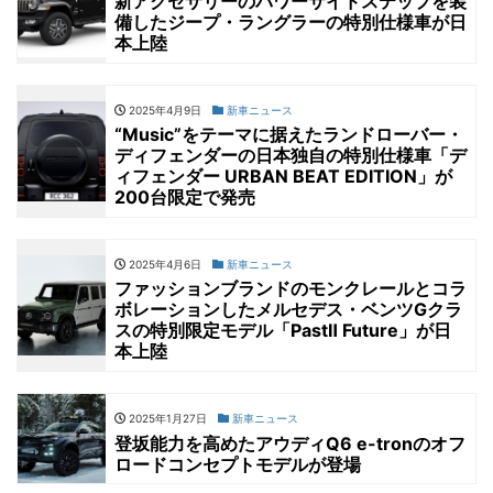
新アクセサリーのパワーサイドステップを装
備したジープ・ラングラーの特別仕様車が日
本上陸
2025年4月9日
新車ニュース
“Music”をテーマに据えたランドローバー・
ディフェンダーの日本独自の特別仕様車「デ
ィフェンダー URBAN BEAT EDITION」が
200台限定で発売
2025年4月6日
新車ニュース
ファッションブランドのモンクレールとコラ
ボレーションしたメルセデス・ベンツGクラ
スの特別限定モデル「PastⅡ Future」が日
本上陸
2025年1月27日
新車ニュース
登坂能力を高めたアウディQ6 e-tronのオフ
ロードコンセプトモデルが登場