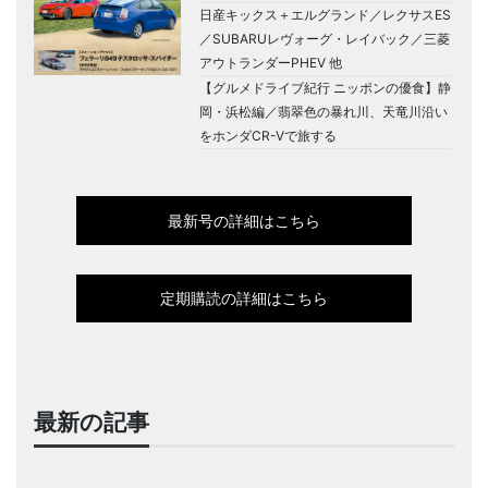
日産キックス＋エルグランド／レクサスES
／SUBARUレヴォーグ・レイバック／三菱
アウトランダーPHEV 他
【グルメドライブ紀行 ニッポンの優食】静
岡・浜松編／翡翠色の暴れ川、天竜川沿い
をホンダCR-Vで旅する
最新号の詳細はこちら
定期購読の詳細はこちら
最新の記事