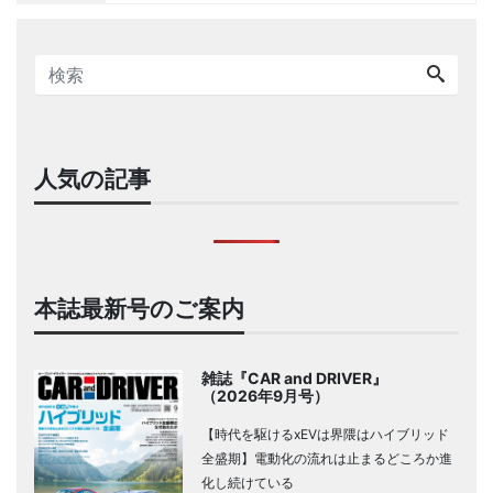
人気の記事
本誌最新号のご案内
雑誌『CAR and DRIVER』
（2026年9月号）
【時代を駆けるxEVは界隈はハイブリッド
全盛期】電動化の流れは止まるどころか進
化し続けている