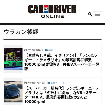
Me
ウラカン後継
2025年3月6日
特集
【素晴らしき哉、イタリアン!】「ランボル
ギーニ・テメラリオ」の最高許容回転数
10000rpm! 鮮烈V8・PHEVスーパーカー降
臨
2024年12月15日
新車ニュース
【スーパーカー新時代】ランボルギーニ・テ
メラリオは「桁外れに勇敢」なV8＋3モー
ターPHEV。最高許容回転数はなんと
10000rpm!