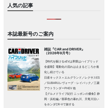
人気の記事
本誌最新号のご案内
雑誌『CAR and DRIVER』
（2026年9月号）
【時代を駆けるxEVは界隈はハイブリッド
全盛期】電動化の流れは止まるどころか進
化し続けている
日産キックス＋エルグランド／レクサスES
／SUBARUレヴォーグ・レイバック／三菱
アウトランダーPHEV 他
【グルメドライブ紀行 ニッポンの優食】静
岡・浜松編／翡翠色の暴れ川、天竜川沿い
をホンダCR-Vで旅する