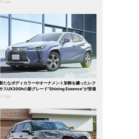
1日 ago
新たなボディカラーやオーナメント加飾を纏ったレク
サスUX300hの新グレード“Shining Essence”が登場
1日 ago