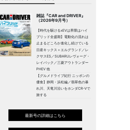
雑誌『CAR and DRIVER』
（2026年9月号）
【時代を駆けるxEVは界隈はハイ
ブリッド全盛期】電動化の流れは
止まるどころか進化し続けている
日産キックス＋エルグランド／レ
クサスES／SUBARUレヴォーグ・
レイバック／三菱アウトランダー
PHEV 他
【グルメドライブ紀行 ニッポンの
優食】静岡・浜松編／翡翠色の暴
れ川、天竜川沿いをホンダCR-Vで
旅する
最新号の詳細はこちら