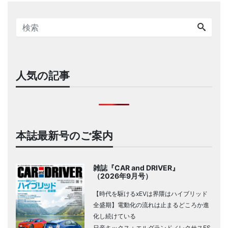
人気の記事
本誌最新号のご案内
雑誌『CAR and DRIVER』
（2026年9月号）
【時代を駆けるxEVは界隈はハイブリッド
全盛期】電動化の流れは止まるどころか進
化し続けている
日産キックス＋エルグランド／レクサスES