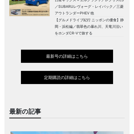
／SUBARUレヴォーグ・レイバック／三菱
アウトランダーPHEV 他
【グルメドライブ紀行 ニッポンの優食】静
岡・浜松編／翡翠色の暴れ川、天竜川沿い
をホンダCR-Vで旅する
最新号の詳細はこちら
定期購読の詳細はこちら
最新の記事