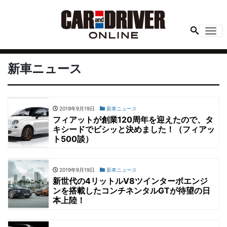
Me
新車ニュース
2019年9月19日
新車ニュース
フィアットが創業120周年を迎えたので、タ
キシードでビシッと決めました！（フィアッ
ト500談）
2019年9月19日
新車ニュース
新世代の4リットルV8ツインターボエンジ
ンを搭載したコンチネンタルGTが待望の日
本上陸！