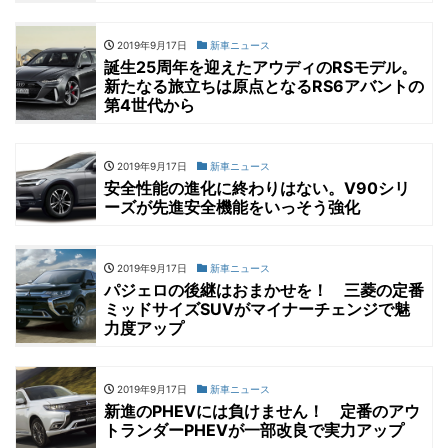
2019年9月17日
新車ニュース
誕生25周年を迎えたアウディのRSモデル。
新たなる旅立ちは原点となるRS6アバントの
第4世代から
2019年9月17日
新車ニュース
安全性能の進化に終わりはない。V90シリ
ーズが先進安全機能をいっそう強化
2019年9月17日
新車ニュース
パジェロの後継はおまかせを！ 三菱の定番
ミッドサイズSUVがマイナーチェンジで魅
力度アップ
2019年9月17日
新車ニュース
新進のPHEVには負けません！ 定番のアウ
トランダーPHEVが一部改良で実力アップ