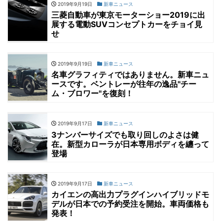
2019年9月19日
新車ニュース
三菱自動車が東京モーターショー2019に出
展する電動SUVコンセプトカーをチョイ見
せ
2019年9月19日
新車ニュース
名車グラフィティではありません。新車ニュ
ースです。ベントレーが往年の逸品"チー
ム・ブロワー"を復刻！
2019年9月17日
新車ニュース
3ナンバーサイズでも取り回しのよさは健
在。新型カローラが日本専用ボディを纏って
登場
2019年9月17日
新車ニュース
カイエンの高出力プラグインハイブリッドモ
デルが日本での予約受注を開始。車両価格も
発表！