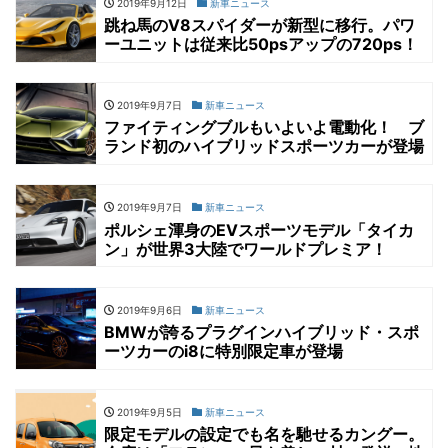
2019年9月12日
新車ニュース
跳ね馬のV8スパイダーが新型に移行。パワ
ーユニットは従来比50psアップの720ps！
2019年9月7日
新車ニュース
ファイティングブルもいよいよ電動化！ ブ
ランド初のハイブリッドスポーツカーが登場
2019年9月7日
新車ニュース
ポルシェ渾身のEVスポーツモデル「タイカ
ン」が世界3大陸でワールドプレミア！
2019年9月6日
新車ニュース
BMWが誇るプラグインハイブリッド・スポ
ーツカーのi8に特別限定車が登場
2019年9月5日
新車ニュース
限定モデルの設定でも名を馳せるカングー。