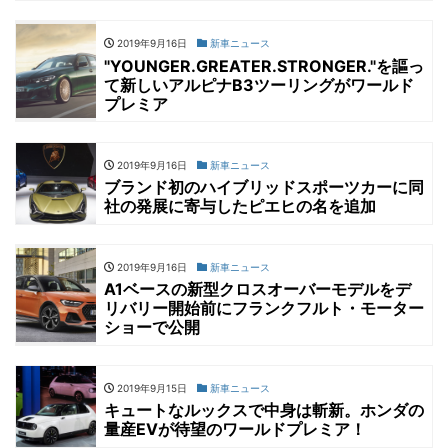
2019年9月16日
新車ニュース
"YOUNGER.GREATER.STRONGER."を謳っ
て新しいアルピナB3ツーリングがワールド
プレミア
2019年9月16日
新車ニュース
ブランド初のハイブリッドスポーツカーに同
社の発展に寄与したピエヒの名を追加
2019年9月16日
新車ニュース
A1ベースの新型クロスオーバーモデルをデ
リバリー開始前にフランクフルト・モーター
ショーで公開
2019年9月15日
新車ニュース
キュートなルックスで中身は斬新。ホンダの
量産EVが待望のワールドプレミア！