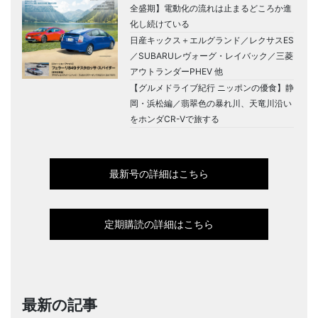
全盛期】電動化の流れは止まるどころか進
化し続けている
日産キックス＋エルグランド／レクサスES
／SUBARUレヴォーグ・レイバック／三菱
アウトランダーPHEV 他
【グルメドライブ紀行 ニッポンの優食】静
岡・浜松編／翡翠色の暴れ川、天竜川沿い
をホンダCR-Vで旅する
最新号の詳細はこちら
定期購読の詳細はこちら
最新の記事