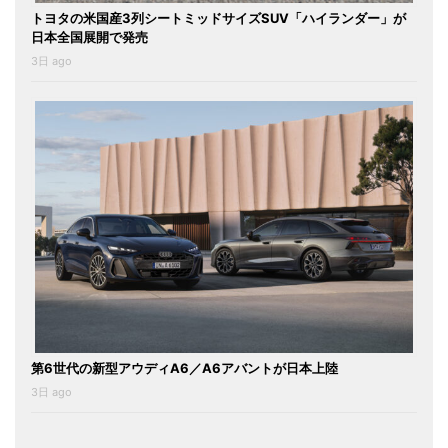
トヨタの米国産3列シートミッドサイズSUV「ハイランダー」が
日本全国展開で発売
3日 ago
第6世代の新型アウディA6／A6アバントが日本上陸
3日 ago