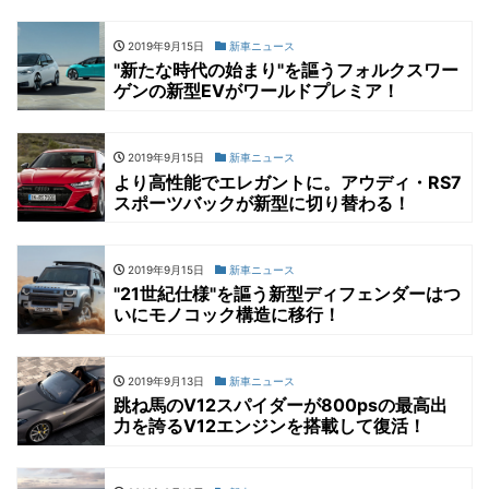
2019年9月15日
新車ニュース
"新たな時代の始まり"を謳うフォルクスワー
ゲンの新型EVがワールドプレミア！
2019年9月15日
新車ニュース
より高性能でエレガントに。アウディ・RS7
スポーツバックが新型に切り替わる！
2019年9月15日
新車ニュース
"21世紀仕様"を謳う新型ディフェンダーはつ
いにモノコック構造に移行！
2019年9月13日
新車ニュース
跳ね馬のV12スパイダーが800psの最高出
力を誇るV12エンジンを搭載して復活！