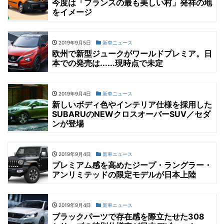
今度は「フランスの最も美しい村」発祥の地
をイメージ
2019年9月5日
新車ニュース
欧州で新型ジュークがワールドプレミア。日
本での発売は......現時点で未定
2019年9月4日
新車ニュース
新しいボディ色やインテリア仕様を採用した
SUBARUのNEWクロスオーバーSUV／セダ
ンが登場
2019年9月4日
新車ニュース
プレミアム感を高めたジープ・ラングラー・
アンリミテッドの限定モデルが日本上陸
2019年9月4日
新車ニュース
ブラックパーツで存在感を際立たせた308