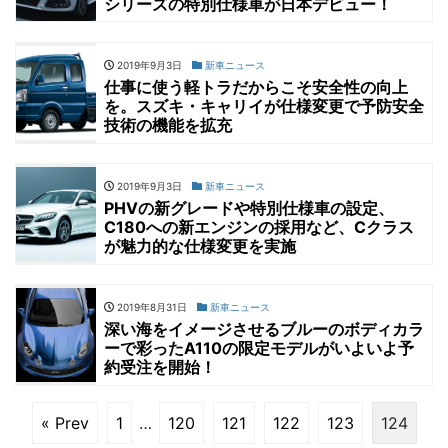
シリーズの特別仕様車が日本デビュー！
2019年9月3日
新車ニュース
仕事に使う軽トラだからこそ安全性の向上
を。スズキ・キャリイが仕様変更で予防安全
技術の機能を拡充
2019年9月3日
新車ニュース
PHVの新グレードや特別仕様車の設定、
C180への新エンジンの採用など、Cクラス
が魅力的な仕様変更を実施
2019年8月31日
新車ニュース
深い海をイメージさせるブルーのボディカラ
ーで彩ったA110の限定モデルがいよいよ予
約受注を開始！
« Prev
1
…
120
121
122
123
124