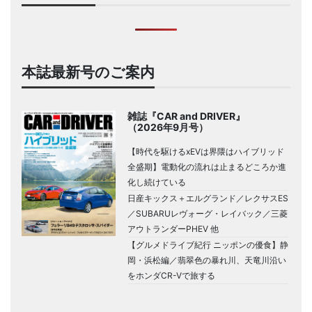
本誌最新号のご案内
雑誌『CAR and DRIVER』
（2026年9月号）
【時代を駆けるxEVは界隈はハイブリッド
全盛期】電動化の流れは止まるどころか進
化し続けている
日産キックス＋エルグランド／レクサスES
／SUBARUレヴォーグ・レイバック／三菱
アウトランダーPHEV 他
【グルメドライブ紀行 ニッポンの優食】静
岡・浜松編／翡翠色の暴れ川、天竜川沿い
をホンダCR-Vで旅する