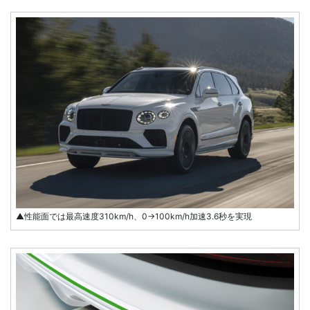
▲性能面では最高速度310km/h、0→100km/h加速3.6秒を実現