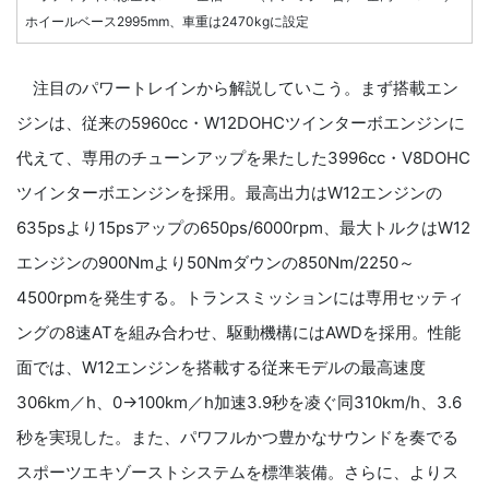
ホイールベース2995mm、車重は2470kgに設定
注目のパワートレインから解説していこう。まず搭載エン
ジンは、従来の5960cc・W12DOHCツインターボエンジンに
代えて、専用のチューンアップを果たした3996cc・V8DOHC
ツインターボエンジンを採用。最高出力はW12エンジンの
635psより15psアップの650ps/6000rpm、最大トルクはW12
エンジンの900Nmより50Nmダウンの850Nm/2250～
4500rpmを発生する。トランスミッションには専用セッティ
ングの8速ATを組み合わせ、駆動機構にはAWDを採用。性能
面では、W12エンジンを搭載する従来モデルの最高速度
306km／h、0→100km／h加速3.9秒を凌ぐ同310km/h、3.6
秒を実現した。また、パワフルかつ豊かなサウンドを奏でる
スポーツエキゾーストシステムを標準装備。さらに、よりス