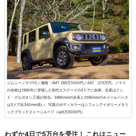
ジムニーノマドFC／価格：5MT 265万1000円／4AT 275万円。ノマド
の名称は1990年に登場した初代エスクードの5ドアに由来。生産はイン
ド・グルガオン工場が担当。3890mmの全長と2590mmのホイールベース
は3ドア比340mm長い。写真のボディカラーはシフォンアイボリーメタリ
ックブラック２トーンルーフ（op5万5000円）
わずか4日で5万台を受注！ これはニュー