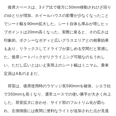
後席スペースは、3ドア比で後方に50mm移動されひざ回り
のゆとりが増加。ホイールハウスの影響が少なくなったこと
でシート幅を90mm拡大した。シート自体も厚みが増しヒッ
プポイントは20mm高くなった。実際に座ると、その広さは
印象的。ボクシーなボディと広いグラスエリアとの相乗効果
もあり、リラックスしてドライブが楽しめる空間だと実感し
た。後席シートバックがリクライニング可能なのもうれし
い。ただし広いとはいえ実用上のシート幅はミニマム。乗車
定員は4名のままだ。
荷室は、後席使用時のラゲッジ長590mmを確保。シエラ比
で350mmも長くなり、通常ユースでの使い勝手が大きく向上
した。荷室拡大に合わせ、サイド部のフルトリム化が図ら
れ、左側側面には夜間に便利なライトが追加された点が見逃