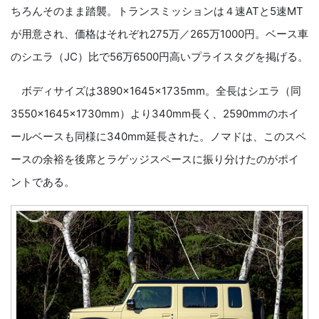
ちろんそのまま踏襲。トランスミッションは４速ATと5速MT
が用意され、価格はそれぞれ275万／265万1000円。ベース車
のシエラ（JC）比で56万6500円高いプライスタグを掲げる。
ボディサイズは3890×1645×1735mm。全長はシエラ（同
3550×1645×1730mm）より340mm長く、2590mmのホイ
ールベースも同様に340mm延長された。ノマドは、このスペ
ースの余裕を後席とラゲッジスペースに振り分けたのがポイ
ントである。