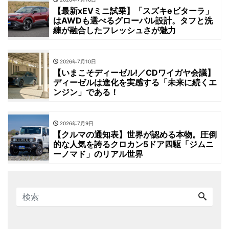
【最新xEVミニ試乗】「スズキeビターラ」
はAWDも選べるグローバル設計。タフと洗
練が融合したフレッシュさが魅力
2026年7月10日
【いまこそディーゼル!／CDワイガヤ会議】
ディーゼルは進化を実感する「未来に続くエ
ンジン」である！
2026年7月9日
【クルマの通知表】世界が認める本物。圧倒
的な人気を誇るクロカン5ドア四駆「ジムニ
ーノマド」のリアル世界