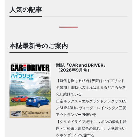
人気の記事
本誌最新号のご案内
雑誌『CAR and DRIVER』
（2026年9月号）
【時代を駆けるxEVは界隈はハイブリッド
全盛期】電動化の流れは止まるどころか進
化し続けている
日産キックス＋エルグランド／レクサスES
／SUBARUレヴォーグ・レイバック／三菱
アウトランダーPHEV 他
【グルメドライブ紀行 ニッポンの優食】静
岡・浜松編／翡翠色の暴れ川、天竜川沿い
をホンダCR-Vで旅する