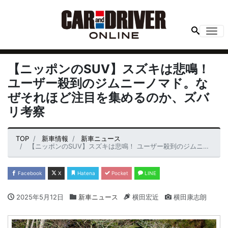
Me
【ニッポンのSUV】スズキは悲鳴！
ユーザー殺到のジムニーノマド。な
ぜそれほど注目を集めるのか、ズバ
リ考察
TOP
新車情報
新車ニュース
【ニッポンのSUV】スズキは悲鳴！ ユーザー殺到のジムニーノマド。なぜそれほど注目を集めるのか、ズバリ考察
Facebook
X
Hatena
Pocket
LINE
2025年5月12日
新車ニュース
横田宏近
横田康志朗