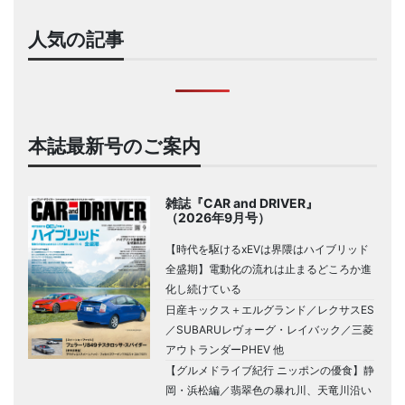
人気の記事
本誌最新号のご案内
雑誌『CAR and DRIVER』
（2026年9月号）
【時代を駆けるxEVは界隈はハイブリッド
全盛期】電動化の流れは止まるどころか進
化し続けている
日産キックス＋エルグランド／レクサスES
／SUBARUレヴォーグ・レイバック／三菱
アウトランダーPHEV 他
【グルメドライブ紀行 ニッポンの優食】静
岡・浜松編／翡翠色の暴れ川、天竜川沿い