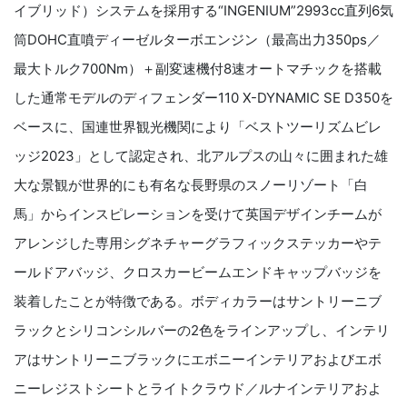
イブリッド）システムを採用する“INGENIUM”2993cc直列6気
筒DOHC直噴ディーゼルターボエンジン（最高出力350ps／
最大トルク700Nm）＋副変速機付8速オートマチックを搭載
した通常モデルのディフェンダー110 X-DYNAMIC SE D350を
ベースに、国連世界観光機関により「ベストツーリズムビレ
ッジ2023」として認定され、北アルプスの山々に囲まれた雄
大な景観が世界的にも有名な長野県のスノーリゾート「白
馬」からインスピレーションを受けて英国デザインチームが
アレンジした専用シグネチャーグラフィックステッカーやテ
ールドアバッジ、クロスカービームエンドキャップバッジを
装着したことが特徴である。ボディカラーはサントリーニブ
ラックとシリコンシルバーの2色をラインアップし、インテリ
アはサントリーニブラックにエボニーインテリアおよびエボ
ニーレジストシートとライトクラウド／ルナインテリアおよ