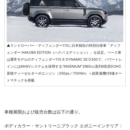
▲ランドローバー・ディフェンダー110に日本独自の特別仕様車「ディフ
ェンダー HAKUBA EDITION（ハクバ エディション）」を設定。ベース車
は通常モデルのディフェンダー110 X-DYNAMIC SE D350で、パワートレ
インにはMHEVシステムを採用する“INGENIUM”2993cc直列6気筒DOHC
直噴ディーゼルターボエンジン（350ps／700Nm）＋副変速機付8速オー
トマチックを搭載
車種展開および販売台数は以下の通り。
ボディカラー・サントリーニブラック エボニーインテリア：