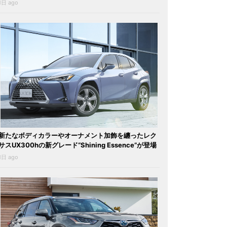
1日 ago
新たなボディカラーやオーナメント加飾を纏ったレク
サスUX300hの新グレード“Shining Essence”が登場
1日 ago