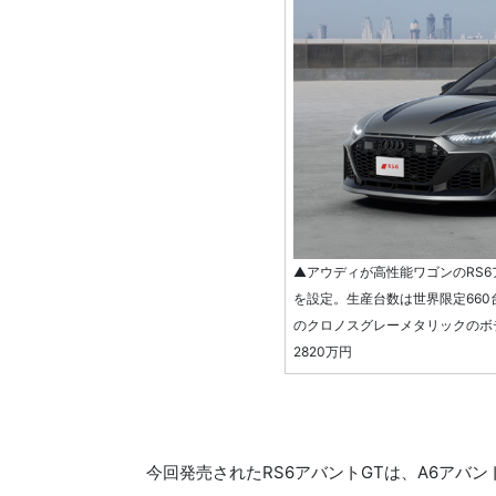
▲アウディが高性能ワゴンのRS6
を設定。生産台数は世界限定660
のクロノスグレーメタリックのボ
2820万円
今回発売されたRS6アバントGTは、A6アバ