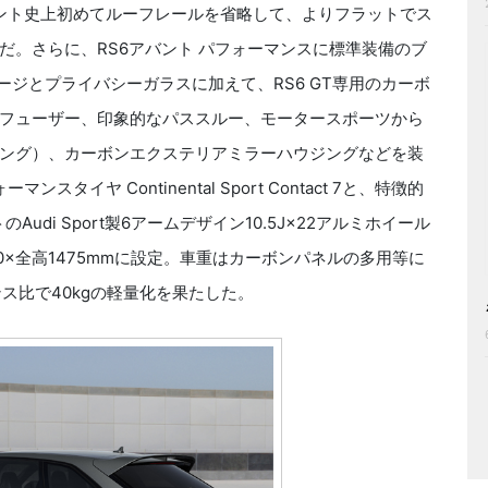
バント史上初めてルーフレールを省略して、よりフラットでス
だ。さらに、RS6アバント パフォーマンスに標準装備のブ
ッケージとプライバシーガラスに加えて、RS6 GT専用のカーボ
フューザー、印象的なパススルー、モータースポーツから
ング）、カーボンエクステリアミラーハウジングなどを装
スタイヤ Continental Sport Contact 7と、特徴的
di Sport製6アームデザイン10.5J×22アルミホイール
60×全高1475mmに設定。車重はカーボンパネルの多用等に
ス比で40kgの軽量化を果たした。