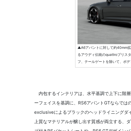
▲A6アバントに対して約40mm拡
るアウディ伝統のquattroブ
フ、テールゲートを除いて、ボデ
内包するインテリアは、水平基調で上下に階層
ーフェイスを基調に、RS6アバントGTならでは
exclusiveによるブラックのヘッドライニン
上質なマテリアルが醸し出す質感が両立する、ダイ
ゴ付きRSバケットシートや、RS6 GTデザイ