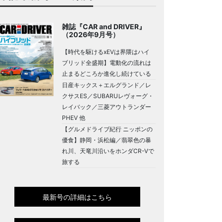
雑誌『CAR and DRIVER』
（2026年9月号）
【時代を駆けるxEVは界隈はハイ
ブリッド全盛期】電動化の流れは
止まるどころか進化し続けている
日産キックス＋エルグランド／レ
クサスES／SUBARUレヴォーグ・
レイバック／三菱アウトランダー
PHEV 他
【グルメドライブ紀行 ニッポンの
優食】静岡・浜松編／翡翠色の暴
れ川、天竜川沿いをホンダCR-Vで
旅する
最新号の詳細はこちら