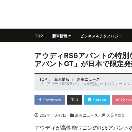
TOP
新車情報
ビジネス＆テクノロジー
アウディRS6アバントの特別
アバントGT」が日本で限定発
TOP
新車情報
新車ニュース
アウディRS6アバントの特別なハイパフォーマン
Facebook
X
Hatena
Pocke
2024年10月7日
新車ニュース
大貫直次郎
アウディが高性能ワゴンのRS6アバント