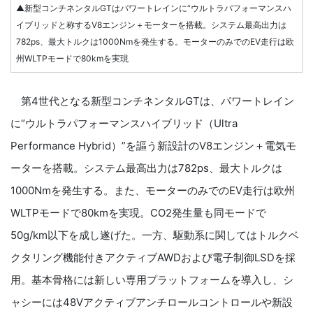
▲新型コンチネンタルGTはパワートレインに“ウルトラパフォーマンスハ
イブリッドと称するV8エンジン＋モーターを搭載。システム最高出力は
782ps、最大トルクは1000Nmを発生する。モーターのみでのEV走行は欧
州WLTPモードで80kmを実現
第4世代となる新型コンチネンタルGTは、パワートレイン
に“ウルトラパフォーマンスハイブリッド（Ultra
Performance Hybrid）”を謳う新設計のV8エンジン＋電気モ
ーターを搭載。システム最高出力は782ps、最大トルクは
1000Nmを発生する。また、モーターのみでのEV走行は欧州
WLTPモードで80kmを実現。CO2発生量も同モードで
50g/km以下を成し遂げた。一方、駆動系に関してはトルクベ
クタリング機能付きアクティブAWDおよび電子制御LSDを採
用。基本骨格には新しい専用プラットフォームを導入し、シ
ャシーには48Vアクティブアンチロールコントロールや新設