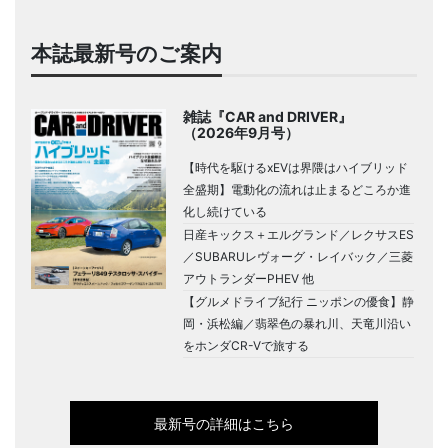
本誌最新号のご案内
雑誌『CAR and DRIVER』
（2026年9月号）
【時代を駆けるxEVは界隈はハイブリッド
全盛期】電動化の流れは止まるどころか進
化し続けている
日産キックス＋エルグランド／レクサスES
／SUBARUレヴォーグ・レイバック／三菱
アウトランダーPHEV 他
【グルメドライブ紀行 ニッポンの優食】静
岡・浜松編／翡翠色の暴れ川、天竜川沿い
をホンダCR-Vで旅する
最新号の詳細はこちら