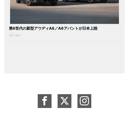
第6世代の新型アウディA6／A6アバントが日本上陸
4日 ago