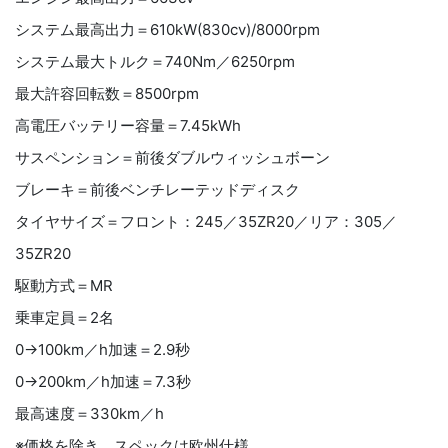
システム最高出力＝610kW(830cv)/8000rpm
システム最大トルク＝740Nm／6250rpm
最大許容回転数＝8500rpm
高電圧バッテリー容量＝7.45kWh
サスペンション＝前後ダブルウィッシュボーン
ブレーキ＝前後ベンチレーテッドディスク
タイヤサイズ＝フロント：245／35ZR20／リア：305／
35ZR20
駆動方式＝MR
乗車定員＝2名
0→100km／h加速＝2.9秒
0→200km／h加速＝7.3秒
最高速度＝330km／h
※価格を除き、スペックは欧州仕様