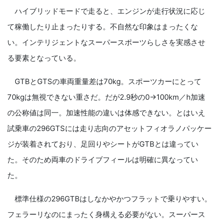
ハイブリッドモードで走ると、エンジンが走行状況に応じ
て稼働したり止まったりする。不自然な印象はまったくな
い。インテリジェントなスーパースポーツらしさを実感させ
る要素となっている。
GTBとGTSの車両重量差は70kg。スポーツカーにとって
70kgは無視できない重さだ。だが2.9秒の0→100km／h加速
の公称値は同一。加速性能の違いは体感できない。とはいえ
試乗車の296GTSには走り志向のアセットフィオラノパッケー
ジが装着されており、足回りやシートがGTBとは違ってい
た。そのため両車のドライブフィールは明確に異なってい
た。
標準仕様の296GTBはしなかやかつフラットで乗りやすい。
フェラーリなのにまったく身構える必要がない。スーパース