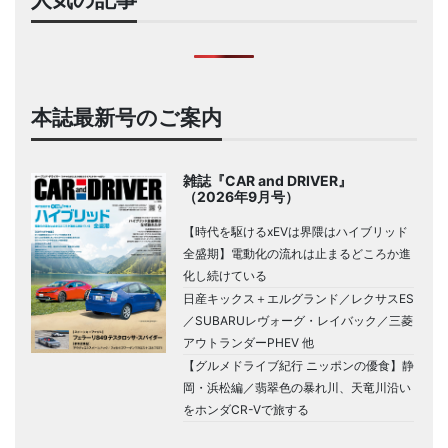
本誌最新号のご案内
雑誌『CAR and DRIVER』
（2026年9月号）
【時代を駆けるxEVは界隈はハイブリッド
全盛期】電動化の流れは止まるどころか進
化し続けている
日産キックス＋エルグランド／レクサスES
／SUBARUレヴォーグ・レイバック／三菱
アウトランダーPHEV 他
【グルメドライブ紀行 ニッポンの優食】静
岡・浜松編／翡翠色の暴れ川、天竜川沿い
をホンダCR-Vで旅する