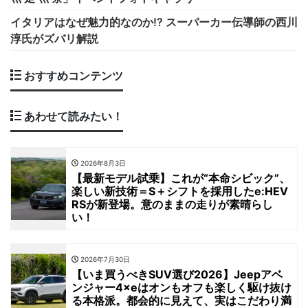
イタリアはなぜ魅力的なのか!? スーパーカー伝導師の西川
淳氏がズバリ解説
おすすめコンテンツ
あわせて読みたい！
2026年8月3日
【最新モデル試乗】これが“本命シビック”、
楽しい新技術＝S＋シフトを採用したe:HEV
RSが新登場。意のままの走りが素晴らし
い！
2026年7月30日
【いま買うべきSUV選び2026】Jeepアベ
ンジャー4×eはオンもオフも楽しく駆け抜け
る本格派。都会的に見えて、実はこだわり満