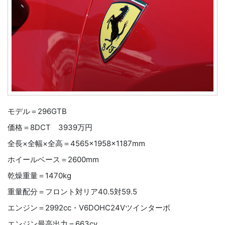
モデル＝296GTB
価格＝8DCT 3939万円
全長×全幅×全高＝4565×1958×1187mm
ホイールベース＝2600mm
乾燥重量＝1470kg
重量配分＝フロント対リア40.5対59.5
エンジン＝2992cc・V6DOHC24Vツインターボ
エンジン最高出力＝663cv