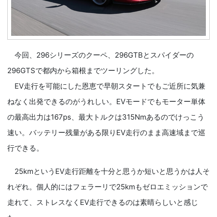
今回、296シリーズのクーペ、296GTBとスパイダーの
296GTSで都内から箱根までツーリングした。
EV走行を可能にした恩恵で早朝スタートでもご近所に気兼
ねなく出発できるのがうれしい。EVモードでもモーター単体
の最高出力は167ps、最大トルクは315Nmあるのでけっこう
速い。バッテリー残量がある限りEV走行のまま高速域まで巡
行できる。
25kmというEV走行距離を十分と思うか短いと思うかは人そ
れぞれ。個人的にはフェラーリで25kmもゼロエミッションで
走れて、ストレスなくEV走行できるのは素晴らしいと感じ