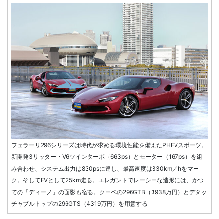
フェラーリ296シリーズは時代が求める環境性能を備えたPHEVスポーツ。
新開発3リッター・V6ツインターボ（663ps）とモーター（167ps）を組
み合わせ、システム出力は830psに達し、最高速度は330km／hをマー
ク。そしてEVとして25km走る。エレガントでレーシーな造形には、かつ
ての「ディーノ」の面影も宿る。クーペの296GTB（3938万円）とデタッ
チャブルトップの296GTS（4319万円）を用意する