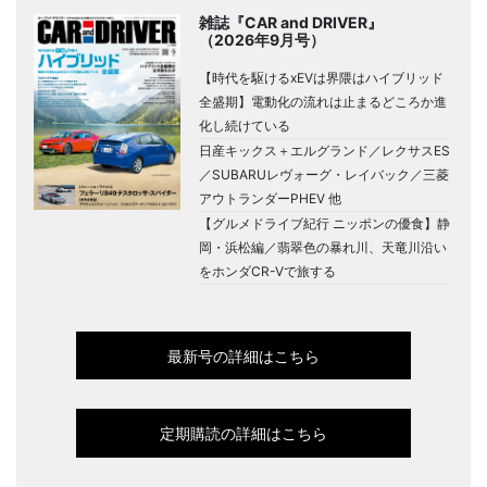
雑誌『CAR and DRIVER』
（2026年9月号）
【時代を駆けるxEVは界隈はハイブリッド
全盛期】電動化の流れは止まるどころか進
化し続けている
日産キックス＋エルグランド／レクサスES
／SUBARUレヴォーグ・レイバック／三菱
アウトランダーPHEV 他
【グルメドライブ紀行 ニッポンの優食】静
岡・浜松編／翡翠色の暴れ川、天竜川沿い
をホンダCR-Vで旅する
最新号の詳細はこちら
定期購読の詳細はこちら