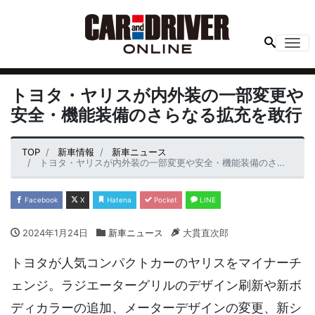
Me
トヨタ・ヤリスが内外装の一部変更や
安全・機能装備のさらなる拡充を敢行
TOP
新車情報
新車ニュース
トヨタ・ヤリスが内外装の一部変更や安全・機能装備のさらなる拡充を敢行
Facebook
X
Hatena
Pocket
LINE
2024年1月24日
新車ニュース
大貫直次郎
トヨタが人気コンパクトカーのヤリスをマイナーチ
ェンジ。ラジエーターグリルのデザイン刷新や新ボ
ディカラーの追加、メーターデザインの変更、新シ