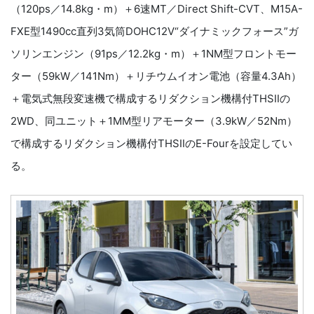
（120ps／14.8kg・m）＋6速MT／Direct Shift-CVT、M15A-
FXE型1490cc直列3気筒DOHC12V“ダイナミックフォース”ガ
ソリンエンジン（91ps／12.2kg・m）＋1NM型フロントモー
ター（59kW／141Nm）＋リチウムイオン電池（容量4.3Ah）
＋電気式無段変速機で構成するリダクション機構付THSⅡの
2WD、同ユニット＋1MM型リアモーター（3.9kW／52Nm）
で構成するリダクション機構付THSⅡのE-Fourを設定してい
る。