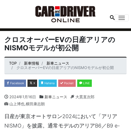
Me
クロスオーバーEVの日産アリアの
NISMOモデルが初公開
TOP
新車情報
新車ニュース
クロスオーバーEVの日産アリアのNISMOモデルが初公開
Facebook
X
Hatena
Pocket
LINE
2024年1月16日
新車ニュース
大貫直次郎
山上博也,横田康志朗
日産が東京オートサロン2024において「アリア
NISMO」を披露。通常モデルのアリアB6／B9 e-