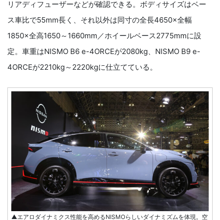
リアディフューザーなどが確認できる。ボディサイズはベー
ス車比で55mm長く、それ以外は同寸の全長4650×全幅
1850×全高1650～1660mm／ホイールベース2775mmに設
定。車重はNISMO B6 e-4ORCEが2080kg、NISMO B9 e-
4ORCEが2210kg～2220kgに仕立てている。
▲エアロダイナミクス性能を高めるNISMOらしいダイナミズムを体現。空