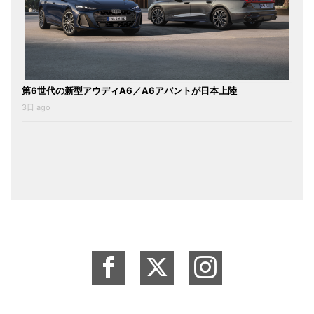
第6世代の新型アウディA6／A6アバントが日本上陸
3日 ago