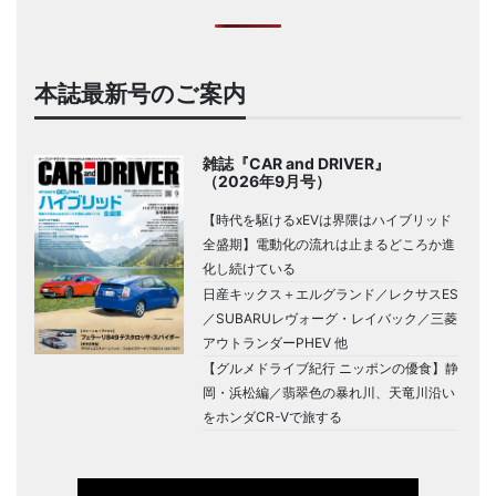
本誌最新号のご案内
雑誌『CAR and DRIVER』
（2026年9月号）
【時代を駆けるxEVは界隈はハイブリッド
全盛期】電動化の流れは止まるどころか進
化し続けている
日産キックス＋エルグランド／レクサスES
／SUBARUレヴォーグ・レイバック／三菱
アウトランダーPHEV 他
【グルメドライブ紀行 ニッポンの優食】静
岡・浜松編／翡翠色の暴れ川、天竜川沿い
をホンダCR-Vで旅する