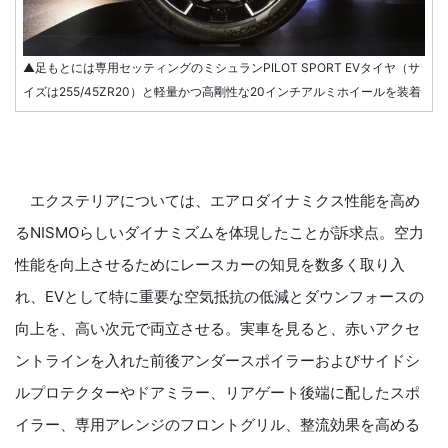
▲足もとには専用セッティングのミシュランPILOT SPORT EVタイヤ（サ
イズは255/45ZR20）と軽量かつ高剛性な20インチアルミホイールを装着
エクステリアについては、エアロダイナミクス性能を高め
るNISMOらしいダイナミズムを体現したことが訴求点。空力
性能を向上させるためにレースカーの知見を数多く取り入
れ、EVとして特に重要な空気抵抗の低減とダウンフォースの
向上を、高い次元で両立させる。実車を見ると、赤いアクセ
ントラインを入れた前後アンダースポイラーおよびサイドシ
ルプロテクターやドアミラー、リアゲート後端に配したスポ
イラー、専用アレンジのフロントグリル、整流効果を高める