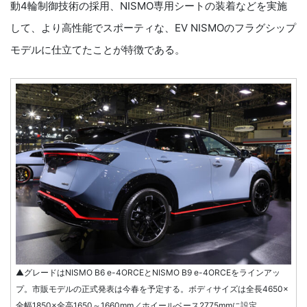
動4輪制御技術の採用、NISMO専用シートの装着などを実施
して、より高性能でスポーティな、EV NISMOのフラグシップ
モデルに仕立てたことが特徴である。
▲グレードはNISMO B6 e-4ORCEとNISMO B9 e-4ORCEをラインアッ
プ。市販モデルの正式発表は今春を予定する。ボディサイズは全長4650×
全幅1850×全高1650～1660mm／ホイールベース2775mmに設定