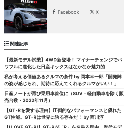
Facebook
X
関連記事
【最新モデル試乗】4WD新登場！ マイナーチェンジでパ
ワフルに進化した日産キックスはなかなか魅力的
私が考える価値あるクルマの条件 by 岡本幸一郎「開発陣
の姿が感じられ、期待に応えてくれるクルマがいい！」
日産ノートが再び乗用車首位に（SUV・軽自動車を除く販
売台数・2022年11月）
【GT-Rを愛する理由】圧倒的なパフォーマンスと優れた
GT性能。GT-Rは世界に誇る存在だ！ by 西川淳
【I LOVE GT-R!】GT-Rが「R」を名乗る理由。歴代モデ