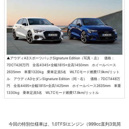
▲アウディA3スポーツバックSignature Edition（写真・左） 価格：
7DCT426万円 全長4345×全幅1815×全高1450mm ホイールベース
2635mm 車重1320kg 乗車定員5名 WLTCモード燃費17.9km/リット
ル アウディA3セダンSignature Edition（同・右） 価格：7DCT448万
円 全長4495×全幅1815×全高1425mm ホイールベース2635mm 車重
1330kg 乗車定員5名 WLTCモード燃費17.9km/リットル
今回の特別仕様車は、1.0TFSIエンジン（999cc直列3気筒