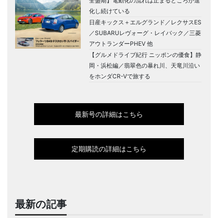
全盛期】電動化の流れは止まるどころか進
化し続けている
日産キックス＋エルグランド／レクサスES
／SUBARUレヴォーグ・レイバック／三菱
アウトランダーPHEV 他
【グルメドライブ紀行 ニッポンの優食】静
岡・浜松編／翡翠色の暴れ川、天竜川沿い
をホンダCR-Vで旅する
最新号の詳細はこちら
定期購読の詳細はこちら
最新の記事