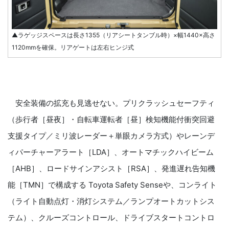
▲ラゲッジスペースは長さ1355（リアシートタンブル時）×幅1440×高さ
1120mmを確保。リアゲートは左右ヒンジ式
安全装備の拡充も見逃せない。プリクラッシュセーフティ
（歩行者［昼夜］・自転車運転者［昼］検知機能付衝突回避
支援タイプ／ミリ波レーダー＋単眼カメラ方式）やレーンデ
ィパーチャーアラート［LDA］、オートマチックハイビーム
［AHB］、ロードサインアシスト［RSA］、発進遅れ告知機
能［TMN］で構成する Toyota Safety Senseや、コンライト
（ライト自動点灯・消灯システム／ランプオートカットシス
テム）、クルーズコントロール、ドライブスタートコントロ