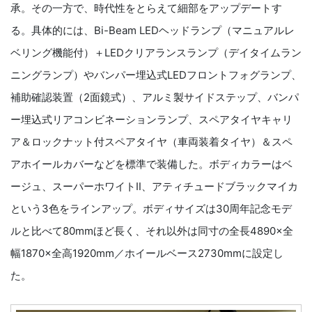
承。その一方で、時代性をとらえて細部をアップデートす
る。具体的には、Bi-Beam LEDヘッドランプ（マニュアルレ
ベリング機能付）＋LEDクリアランスランプ（デイタイムラン
ニングランプ）やバンパー埋込式LEDフロントフォグランプ、
補助確認装置（2面鏡式）、アルミ製サイドステップ、バンパ
ー埋込式リアコンビネーションランプ、スペアタイヤキャリ
ア＆ロックナット付スペアタイヤ（車両装着タイヤ）＆スペ
アホイールカバーなどを標準で装備した。ボディカラーはベ
ージュ、スーパーホワイトⅡ、アティチュードブラックマイカ
という3色をラインアップ。ボディサイズは30周年記念モデ
ルと比べて80mmほど長く、それ以外は同寸の全長4890×全
幅1870×全高1920mm／ホイールベース2730mmに設定し
た。