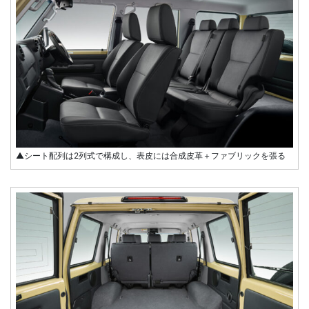
▲シート配列は2列式で構成し、表皮には合成皮革＋ファブリックを張る