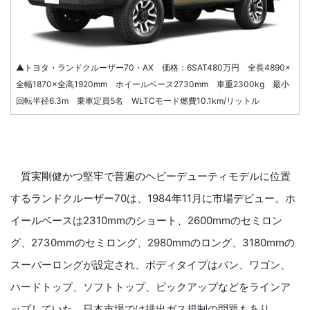
▲トヨタ・ランドクルーザー70・AX 価格：6SAT480万円 全長4890×
全幅1870×全高1920mm ホイールベース2730mm 車重2300kg 最小
回転半径6.3m 乗車定員5名 WLTCモード燃費10.1km/リットル
質実剛健かつ堅牢で普遍のヘビーデューティモデルに位置
するランドクルーザー70は、1984年11月に市場デビュー。ホ
イールベースは2310mmのショート、2600mmのセミロン
グ、2730mmのセミロング、2980mmのロング、3180mmの
スーパーロングが設定され、ボディタイプはバン、ワゴン、
ハードトップ、ソフトトップ、ピックアップなどをラインア
ップしていた。日本市場では排出ガス規制の問題もあり、