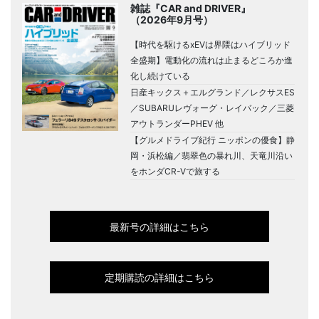
雑誌『CAR and DRIVER』
（2026年9月号）
【時代を駆けるxEVは界隈はハイブリッド
全盛期】電動化の流れは止まるどころか進
化し続けている
日産キックス＋エルグランド／レクサスES
／SUBARUレヴォーグ・レイバック／三菱
アウトランダーPHEV 他
【グルメドライブ紀行 ニッポンの優食】静
岡・浜松編／翡翠色の暴れ川、天竜川沿い
をホンダCR-Vで旅する
最新号の詳細はこちら
定期購読の詳細はこちら