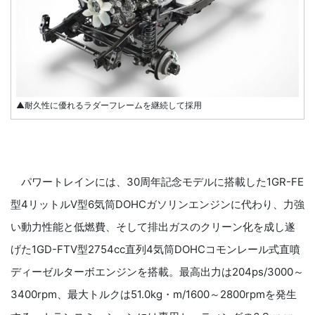
▲耐久性に優れるラダーフレームを継続して採用
パワートレインには、30周年記念モデルに搭載した1GR-FE
型4リットルV型6気筒DOHCガソリンエンジンに代わり、力強
い動力性能と低燃費、そして排出ガスのクリーン化を成し遂
げた1GD-FTV型2754cc直列4気筒DOHCコモンレール式直噴
ディーゼルターボエンジンを搭載。最高出力は204ps/3000～
3400rpm、最大トルクは51.0kg・m/1600～2800rpmを発生