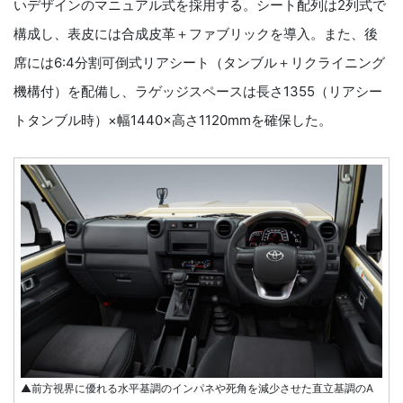
いデザインのマニュアル式を採用する。シート配列は2列式で
構成し、表皮には合成皮革＋ファブリックを導入。また、後
席には6:4分割可倒式リアシート（タンブル＋リクライニング
機構付）を配備し、ラゲッジスペースは長さ1355（リアシー
トタンブル時）×幅1440×高さ1120mmを確保した。
▲前方視界に優れる水平基調のインパネや死角を減少させた直立基調のA