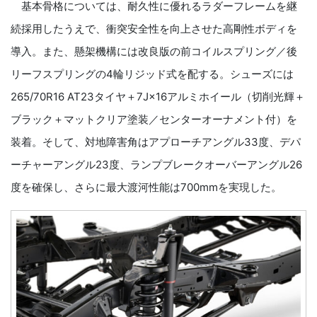
基本骨格については、耐久性に優れるラダーフレームを継
続採用したうえで、衝突安全性を向上させた高剛性ボディを
導入。また、懸架機構には改良版の前コイルスプリング／後
リーフスプリングの4輪リジッド式を配する。シューズには
265/70R16 AT23タイヤ＋7J×16アルミホイール（切削光輝＋
ブラック＋マットクリア塗装／センターオーナメント付）を
装着。そして、対地障害角はアプローチアングル33度、デパ
ーチャーアングル23度、ランプブレークオーバーアングル26
度を確保し、さらに最大渡河性能は700mmを実現した。