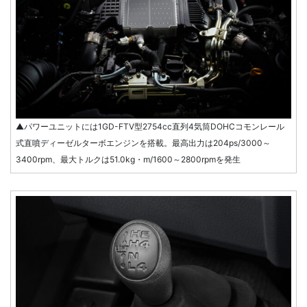
▲パワーユニットには1GD-FTV型2754cc直列4気筒DOHCコモンレール
式直噴ディーゼルターボエンジンを搭載。最高出力は204ps/3000～
3400rpm、最大トルクは51.0kg・m/1600～2800rpmを発生