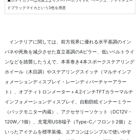
▲ボディカラーは写真上よりスーパーホワイトⅡ、ベージュ、アティチュー
ドブラックマイカという3色を用意
インテリアに関しては、前方視界に優れる水平基調のイン
パネや死角を減少させた直立基調のAピラー、低いベルトライ
ンなどを踏襲したうえで、本革巻き4本スポークステアリング
ホイール（木目調）やステアリングスイッチ（マルチインフ
ォメーションディスプレイ・レーンディパーチャーアラー
ト）、オプティトロンメーター＋4.2インチTFTカラーマルチ
インフォメーションディスプレイ、自動防眩インナーミラー
（バックモニター内蔵）、アクセサリーソケット（DC12V・
120W／1個）、充電用USB端子（Type-C／フロント2個）と
いったアイテムを標準装備。エアコンはシンプルで使いやす