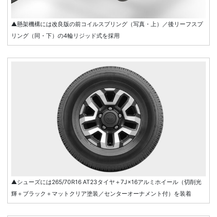
▲懸架機構には改良版の前コイルスプリング（写真・上）／後リーフスプ
リング（同・下）の4輪リジッド式を採用
▲シューズには265/70R16 AT23タイヤ＋7J×16アルミホイール（切削光
輝＋ブラック＋マットクリア塗装／センターオーナメント付）を装着