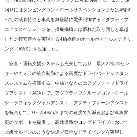
回りにはダンピングコントロールサスペンションまたは
4
輪す
べての減衰特性と車高を無段階に電子制御する
アダプティブ
エアサスペンションを、操舵機構には優れた取り回しと卓越
した走行安定性を実現する
4
輪操舵の
オールホイールステアリ
ング（
AWS
）を設定した。
安全・運転支援システムも充実しており、最大
22
個のセン
サーやカメラの統合制御による高度なドライバーアシスタン
スシステムを搭載する。中核となるのはアダプティブドライ
ブアシスト（
ADA
）で、アダプティブクルーズコントロール
やトラフィックジャムアシスト、アクティブレーンアシスト
を統合して、
0
～
250km/h
までの速度で加減速および車線変
更のサポートを提供し、高速道路やロングドライブにおいて
上級サルーンのような快適で安全なドライビングを実現し