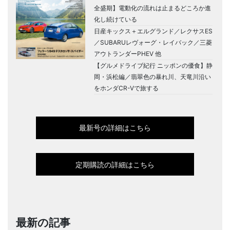
全盛期】電動化の流れは止まるどころか進
化し続けている
日産キックス＋エルグランド／レクサスES
／SUBARUレヴォーグ・レイバック／三菱
アウトランダーPHEV 他
【グルメドライブ紀行 ニッポンの優食】静
岡・浜松編／翡翠色の暴れ川、天竜川沿い
をホンダCR-Vで旅する
最新号の詳細はこちら
定期購読の詳細はこちら
最新の記事