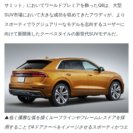
サミット」においてワールドプレミアを飾った
Q8
は、
大型
SUV
市場において大きな成功を収めてきたアウディが、より
スポーティでラグジュアリーなモデルを志向するユーザーに
向けて新開発したクーペスタイルの新世代
SUV
モデルだ。
▲低く優雅な弧を描くルーフラインやフレームレスドアを採
用することで
4
ドアクーペをイメージさせるスポーティかつエ