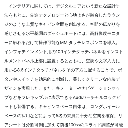
インテリアに関しては、
デジタルコアという新たな設計手
法をもとに、先進テクノロジーと心地よさが融合したラウン
ジのような上質なキャビ
ン空間を創出する。空間の広がりを
感じさせる水平基調のダッシュボードには、高解像度モニタ
ーに触れるだけで操作可能な
MMI
タッチレスポンスを導入。
インフォテインメント用の
10.1
インチタッチパネルをインスト
ルメントパネル上部に設置するとともに、空調や文字入力に
用いる
8.6
インチタッチパネルをその下方に配することで、ボ
タンやスイッチを効果的に削減し、美しくクリーンな内装デ
ザインを実現した。また、各メーターやナビゲーションマッ
プなどをフレキシブルに表示できる
Audi
バーチャルコックピ
ットも装備する。キャビンスペース自体は、ロングホイール
ベースの採用などによって
5
名の乗員に十分な空間を確保。リ
アシートは分割可倒に加えて前後
100
㎜のスライド調整が可能