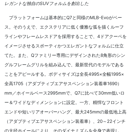
レガントな独自の
SUV
フォルムを創出した
プラットフォームは基本的に
Q7
と同
様の
MLB-Evo
がベー
ス。そのうえで、エクステリアに低く優雅な弧を描くルーフ
ラインやフレームレスドアを採用することで、
4
ドアクーペを
イメージさせるスポーティかつエレガントなフォルムに仕立
てた。また、
Q
ファミリー専用にデザインされた
8
角形のシン
グルフレームグリルを組み込んで、最新世代のモデルである
ことをアピールする。ボディサイズは全長
4995
×全幅
1995
×
全高
1705
（アダプティブエアサスペンション装着車
1690
）
mm
／ホイールベース
2995mm
で、
Q7
に比べて
30mm
低いロ
ー＆ワイドなディメンションに設定。一方、精悍なフロント
エンドや短いリアオーバーハング、最大
245mm
の最低地上高
（アダプティブエアサスペンション装着車）、
20
～
22
インチ
の大径ホイールにより、そのダイナミズムを全身で表現し