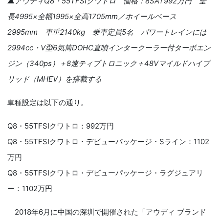
▲アウディ
Q8
・
55TFSI
クワトロ 価格：
8SAT992
万円 全
長
4995
×全幅
1995
×全高
1705mm
／ホイールベース
2995mm
車重
2140kg
乗車定員
5
名 パワートレインには
2994cc
・
V
型
6
気筒
DOHC
直噴インタークーラー付ター
ボ
エン
ジン（
340ps
）＋
8
速ティプトロニック＋
48V
マイルドハイブ
リッド（
MHEV
）を搭載する
車種設定は以下の通り。
Q8・55TFSIクワトロ：992万円
Q8・55TFSIクワトロ・デビューパッケージ・Sライン：1102
万円
Q8・55TFSIクワトロ・デビューパッケージ・ラグジュアリ
ー：1102万円
2018
年
6
月に中国の深圳で開催
された「アウディ ブランド