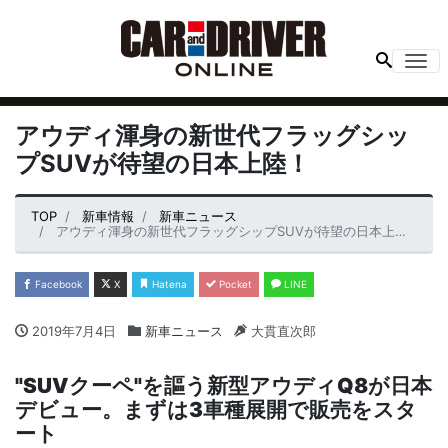
Me
アウディ渾身の新世代フラッグシッ
プSUVが待望の日本上陸！
TOP
新車情報
新車ニュース
アウディ渾身の新世代フラッグシップSUVが待望の日本上陸！
Facebook
X
Hatena
Pocket
LINE
2019年7月4日
新車ニュース
大貫直次郎
"
SUV
クーペ"を謳う新型アウディ
Q8
が日本
デビュー。まずは
3
車種展開で販売をスタ
ート