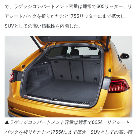
で、ラゲッジコンパートメント容量は通常で
605リッター
、リ
アシートバックを折りたたむと
1755リッター
にまで拡大し、
SUV
としての高い積載性を内包した。
▲ラゲッジコンパートメント容量は通常で
605ℓ
、リアシート
バックを折りたたむと
1755ℓ
にまで拡大
SUV
としての高い積