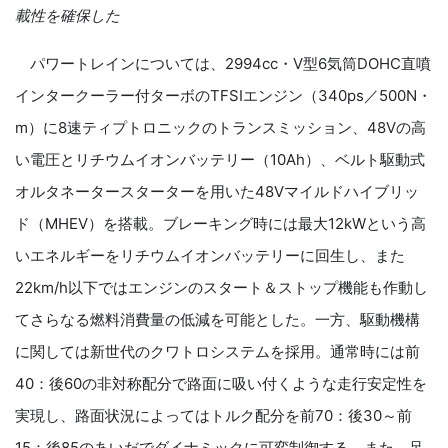
載性を確保した
パワートレインについては、
2994cc
・
V
型
6
気筒
DOHC
直噴
インタークーラー
付ターボの
TFSI
エンジン（
340ps
／
500N
・
m
）に
8
速ティプトロニックのトランスミッション、
48V
の高
い電圧とリチウムイオンバッテリー（
10Ah
）、ベルト駆動式
オルタネータースターターを用いた
48V
マイルドハイブリッ
ド（
MHEV
）を搭載。ブレーキング時には最大
12kW
という高
いエネルギーをリチウムイオンバッテリーに回生し、また
22km/h
以下ではエンジンのスタート＆ストップ機能も作動し
てさらなる燃料消費量の低減を可能とした。一方、駆動機構
に関しては新世代のクワトロシステムを採用。通常時には前
40
：後
60
の非対称配分で路面に吸い付くような走行安定性を
実現し、路面状況によってはトルク配分を前
70
：後
30
～前
15
：後
85
のあいだでダイナミックに可変制御する。また、足