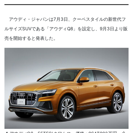
アウディ・ジャパンは
7
月
3
日、クーペスタイルの新世代フ
ルサイズ
SUV
である「アウディ
Q8
」を設定し、
9
月
3
日より販
売を開始すると発表した。