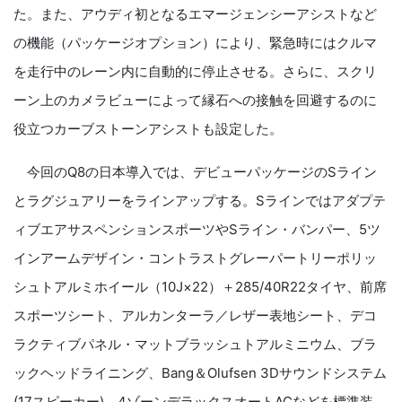
た。また、アウディ初となるエマージェンシーアシストなど
の機能（パッケージオプション）により、緊急時にはクルマ
を走行中のレーン内に自動的に停止させる。さらに、スクリ
ーン上のカメラビューによって縁石への接触を回避するのに
役立つカーブストーンアシストも設定した。
今回の
Q8
の日本導入では、デビューパッケージの
S
ライン
とラグジュアリーをラインアップする。
S
ラインでは
アダプテ
ィブエアサスペンションスポーツや
S
ライン・バンパー、
5
ツ
インアームデザイン・コントラストグレーパートリーポリッ
シュトアルミホイール（
10J
×
22
）＋
285/40R22
タイヤ、前席
スポーツシート、アルカンターラ／レザー表地シート、デコ
ラクティブパネル・マットブラッシュトアルミニウム、ブラ
ックヘッドライニング、
Bang
＆
Olufsen 3D
サウンドシステム
(17
スピーカー
)
、
4
ゾーンデラックスオート
AC
などを標準装