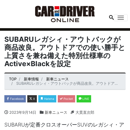
Me
SUBARUレガシィ・アウトバックが
商品改良。アウトドアでの使い勝手と
上質さを兼ね備えた特別仕様車の
Active×Blackを設定
TOP
新車情報
新車ニュース
SUBARUレガシィ・アウトバックが商品改良。アウトドアでの使い勝手と上質さを兼ね備えた特別仕様車のActive×Blackを設定
Facebook
X
Hatena
Pocket
LINE
2023年9月14日
新車ニュース
大貫直次郎
SUBARUが定番クロスオーバーSUVのレガシィ・ア