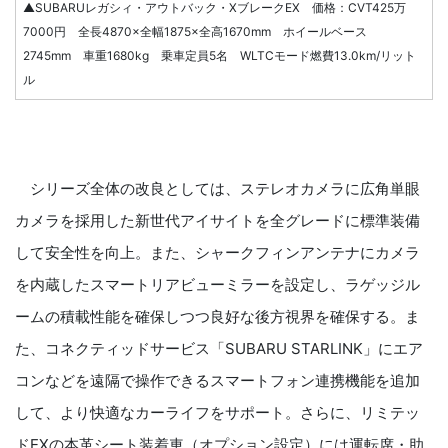
▲SUBARUレガシィ・アウトバック・XブレークEX 価格：CVT425万
7000円 全長4870×全幅1875×全高1670mm ホイールベース
2745mm 車重1680kg 乗車定員5名 WLTCモード燃費13.0km/リット
ル
シリーズ全体の改良としては、ステレオカメラに広角単眼
カメラを採用した新世代アイサイトを全グレードに標準装備
して安全性を向上。また、シャークフィンアンテナにカメラ
を内蔵したスマートリアビューミラーを設定し、ラゲッジル
ームの積載性能を確保しつつ良好な後方視界を確保する。ま
た、コネクティッドサービス「SUBARU STARLINK」にエア
コンなどを遠隔で操作できるスマートフォン連携機能を追加
して、より快適なカーライフをサポート。さらに、リミテッ
ドEXの本革シート装着車（オプション設定）には運転席・助