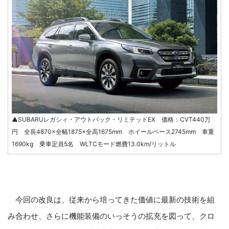
▲SUBARUレガシィ・アウトバック・リミテッドEX 価格：CVT440万
円 全長4870×全幅1875×全高1675mm ホイールベース2745mm 車重
1690kg 乗車定員5名 WLTCモード燃費13.0km/リットル
今回の改良は、従来から培ってきた価値に最新の技術を組
み合わせ、さらに機能装備のいっそうの拡充を図って、クロ