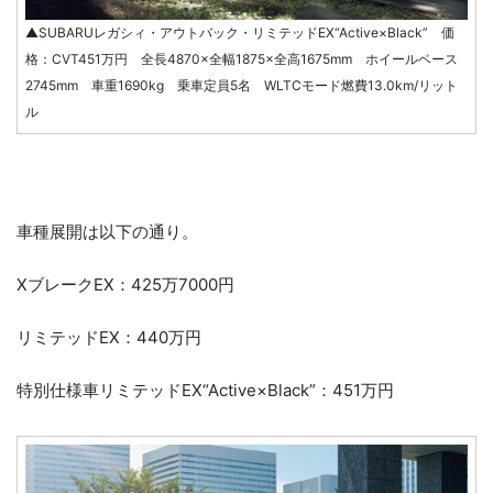
▲SUBARUレガシィ・アウトバック・リミテッドEX“Active×Black” 価
格：CVT451万円 全長4870×全幅1875×全高1675mm ホイールベース
2745mm 車重1690kg 乗車定員5名 WLTCモード燃費13.0km/リット
ル
車種展開は以下の通り。
XブレークEX：425万7000円
リミテッドEX：440万円
特別仕様車リミテッドEX“Active×Black”：451万円