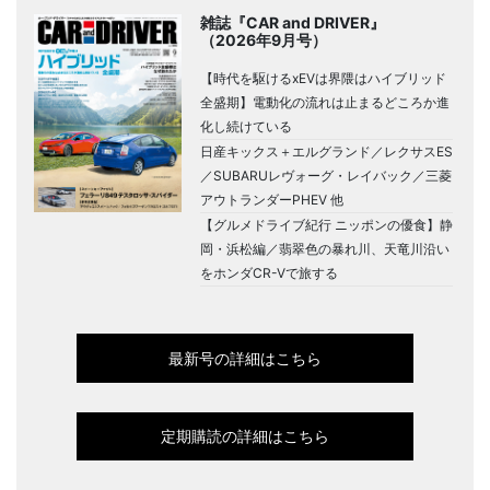
雑誌『CAR and DRIVER』
（2026年9月号）
【時代を駆けるxEVは界隈はハイブリッド
全盛期】電動化の流れは止まるどころか進
化し続けている
日産キックス＋エルグランド／レクサスES
／SUBARUレヴォーグ・レイバック／三菱
アウトランダーPHEV 他
【グルメドライブ紀行 ニッポンの優食】静
岡・浜松編／翡翠色の暴れ川、天竜川沿い
をホンダCR-Vで旅する
最新号の詳細はこちら
定期購読の詳細はこちら