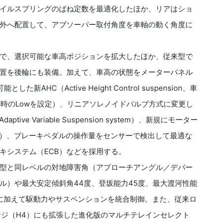
イルスプリングのばね定数を最適化したほか、リアはショ
外へ配置して、アブソーバー取付角度を車軸の動く角度に
で、選択可能な車高ポジションを拡大したほか、従来型で
置を後輪にも装備。加えて、車高の状態をメーターパネル
HC（Active Height Control suspension、車
と乗降時のLowを設定）、リニアソレノイドバルブ方式に変更し
e Variable Suspension system）、新規にモーター
S）、ブレーキペダルの操作量をセンサーで検出して最適な
キシステム（ECB）などを採用する。
型と同レベルの対地障害角（アプローチアングル／デパー
ル）や最大安定傾斜角44度、登坂能力45度、最大渡河性能
圧に加えて駆動力やサスペンションを統合制御。また、従来ロ
ンジ（H4）にも拡張した進化版のマルチテレインセレクト