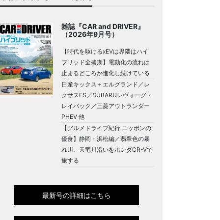
雑誌『CAR and DRIVER』
（2026年9月号）
【時代を駆けるxEVは界隈はハイ
ブリッド全盛期】電動化の流れは
止まるどころか進化し続けている
日産キックス＋エルグランド／レ
クサスES／SUBARUレヴォーグ・
レイバック／三菱アウトランダー
PHEV 他
【グルメドライブ紀行 ニッポンの
優食】静岡・浜松編／翡翠色の暴
れ川、天竜川沿いをホンダCR-Vで
旅する
最新号の詳細はこちら