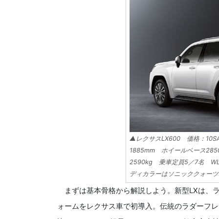
▲レクサスLX600 価格：10SA
1885mm ホイールベース285
2590kg 乗車定員5／7名 W
ディカラーはソニッククォーツ
まずは基本骨格から解説しよう。新型LXは、ラン
ォームをレクサス車で初導入。伝統のラダーフレ