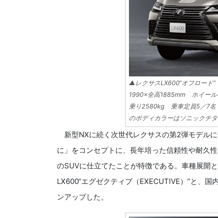
▲レクサスLX600“オフロード” 
1990×全高1885mm ホイー
乗り2580kg 乗車定員5／7名
のボディカラーはソニックチタ
新型NXに続く次世代レクサスの第2弾モデルに
に」をコンセプトに、長年培った信頼性や耐久性
のSUVに仕立てたことが特徴である。車種展開と
LX600“エグゼクティブ（EXECUTIVE）”と、
ンアップした。