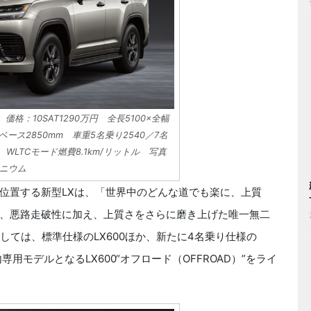
価格：10SAT1290万円 全長5100×全幅
ルベース2850mm 車重5名乗り2540／7名
 WLTCモード燃費8.1km/リットル 写真
ニウム
位置する新型LXは、「世界中のどんな道でも楽に、上質
、悪路走破性に加え、上質さをさらに磨き上げた唯一無二
しては、標準仕様のLX600ほか、新たに4名乗り仕様の
国内専用モデルとなるLX600“オフロード（OFFROAD）”をライ