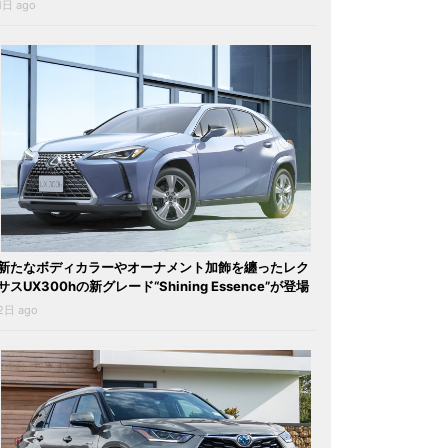
1日 ago
新たなボディカラーやオーナメント加飾を纏ったレク
サスUX300hの新グレード“Shining Essence”が登場
2日 ago