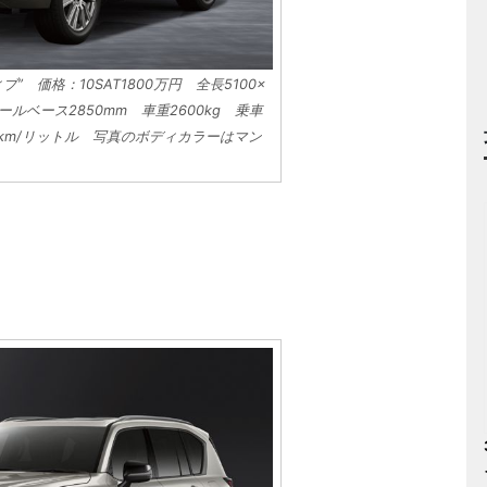
” 価格：10SAT1800万円 全長5100×
イールベース2850mm 車重2600kg 乗車
.0km/リットル 写真のボディカラーはマン