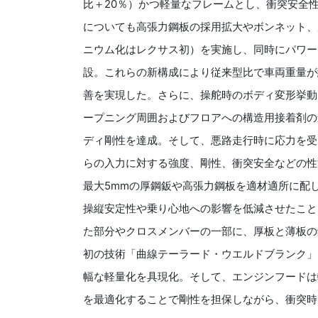
比＋20％）かつ軽量なフレームとし、衝突安全
についても高張力鋼板の採用拡大やボンネット、
ニウム化はレクサス初）を実施し、同時にパワート
設。これらの新構成により従来型比で車両重量が約
善を実現した。さらに、操舵時のボディ変形挙動
ープニング周囲およびフロアへの構造用接着剤の
ディ剛性を達成。そして、悪路走行時に応力を受
らの入力に対する強度、剛性、衝突安全などの性
最大5mmの厚鋼鈑や高張力鋼板を適材適所に配
操縦安定性や乗り心地への影響を低減させたこと
た部分やクロスメンバーの一部に、厚板と薄板の
初の技術「曲線テーラード・ウエルドブランク」
幅な軽量化を具現化。そして、エンジンフードは
を最適化することで剛性を担保しながら、衝突時