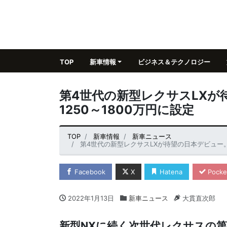
TOP
新車情報
ビジネス＆テクノロジー
第4世代の新型レクサスLXが
1250～1800万円に設定
TOP
新車情報
新車ニュース
第4世代の新型レクサスLXが待望の日本デビュー。
Facebook
X
Hatena
Pocke
2022年1月13日
新車ニュース
大貫直次郎
新型NXに続く次世代レクサスの第