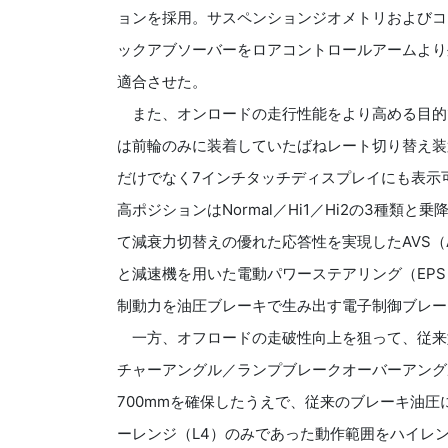
ョンを採用。サスペンションジオメトリおよびコ
ックアブソーバーをロアコントロールアームより
適合させた。
また、オンロードの走行性能をより高める目的
は前輪のみに装着していたばねレート切り替え装
だけでなく7インチタッチディスプレイにも表示可能とした新A
高ポジションはNormal／Hi1／Hi2の3種類
て減衰力切替えの優れた応答性を実現したAVS（Adaptiv
と減速機を用いた電動パワーステアリング（EP
制動力を油圧ブレーキで生み出す電子制御ブレー
一方、オフロードの走破性向上を狙って、従来
チャーアングル／ランプブレークオーバーアング
700mmを確保したうえで、従来のブレーキ油
ーレンジ（L4）のみであった動作範囲をハイレ