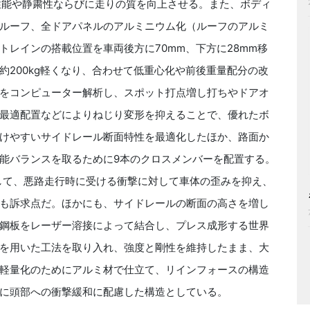
性能や静粛性ならびに走りの質を向上させる。また、ボディ
ルーフ、全ドアパネルのアルミニウム化（ルーフのアルミ
レインの搭載位置を車両後方に70mm、下方に28mm移
200kg軽くなり、合わせて低重心化や前後重量配分の改
をコンピューター解析し、スポット打点増し打ちやドアオ
最適配置などによりねじり変形を抑えることで、優れたボ
けやすいサイドレール断面特性を最適化したほか、路面か
能バランスを取るために9本のクロスメンバーを配置する。
して、悪路走行時に受ける衝撃に対して車体の歪みを抑え、
も訴求点だ。ほかにも、サイドレールの断面の高さを増し
鋼板をレーザー溶接によって結合し、プレス成形する世界
を用いた工法を取り入れ、強度と剛性を維持したまま、大
軽量化のためにアルミ材で仕立て、リインフォースの構造
に頭部への衝撃緩和に配慮した構造としている。