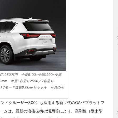
T1250万円 全長5100×全幅1990×全高
0mm 車重5名乗り2550／7名乗り
LTCモード燃費8.0km/リットル 写真のボ
ドクルーザー300にも採用する新世代のGA-Fプラットフ
ームは、最新の溶接技術の活用等により、高剛性（従来型