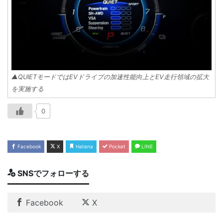
▲QUIETモードではEVドライブの加速性能向上とEV走行領域の拡大
を実施する
0
Facebook
X
Hatena
Pocket
LINE
SNSでフォローする
Facebook
X