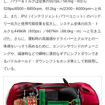
し、パワー＆トルクは従来の507ps／56.1kg・mから
529ps/6500～6850rpm、61.2kg・m/2300～6000rpmへと向
上。また、IPU（インテリジェントパワーユニット）のバッテ
リー出力と使用可能容量を拡大し、システム全体の出力・ト
ルクも449kW（610ps）／667Nm（68.0kg・m）へと引き上
げた。さらに、運転時の高揚感やドライバーとクルマとの一
体感をいっそう高めるために、エンジンサウンドのチューニ
ングや、減速時などで瞬時に適切なギアにシフトダウンでき
るパドルホールド・ダウンシフトをホンダ車として初採用し
ている。