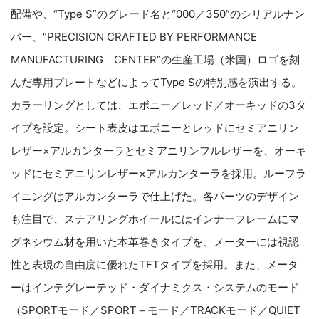
配備や、“Type S”のグレード名と“000／350”のシリアルナン
バー、“PRECISION CRAFTED BY PERFORMANCE
MANUFACTURING CENTER”の生産工場（米国）ロゴを刻
んだ専用プレートなどによってType Sの特別感を演出する。
カラーリングとしては、エボニー／レッド／オーキッドの3タ
イプを設定。シート表皮はエボニーとレッドにセミアニリン
レザー×アルカンターラとセミアニリンフルレザーを、オーキ
ッドにセミアニリンレザー×アルカンターラを採用。ルーフラ
イニングはアルカンターラで仕上げた。各パーツのデザイン
も注目で、ステアリングホイールにはインナーフレームにマ
グネシウム材を用いた本革巻きタイプを、メーターには視認
性と表現の自由度に優れたTFTタイプを採用。また、メータ
ーはインテグレーテッド・ダイナミクス・システムのモード
（SPORTモード／SPORT＋モード／TRACKモード／QUIET