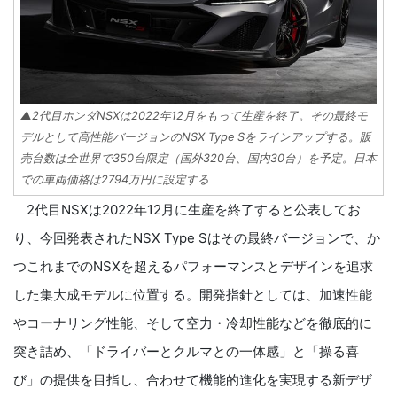
▲2代目ホンダNSXは2022年12月をもって生産を終了。その最終モ
デルとして高性能バージョンのNSX Type Sをラインアップする。販
売台数は全世界で350台限定（国外320台、国内30台）を予定。日本
での車両価格は2794万円に設定する
2代目NSXは2022年12月に生産を終了すると公表してお
り、今回発表されたNSX Type Sはその最終バージョンで、か
つこれまでのNSXを超えるパフォーマンスとデザインを追求
した集大成モデルに位置する。開発指針としては、加速性能
やコーナリング性能、そして空力・冷却性能などを徹底的に
突き詰め、「ドライバーとクルマとの一体感」と「操る喜
び」の提供を目指し、合わせて機能的進化を実現する新デザ