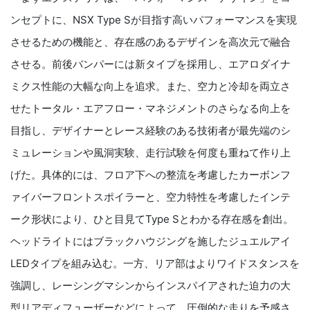
ンセプトに、NSX Type Sが目指す高いパフォーマンスを実現
させるための機能と、存在感のあるデザインを高次元で融合
させる。前後バンパーには新タイプを採用し、エアロダイナ
ミクス性能の大幅な向上を追求。また、空力と冷却を両立さ
せたトータル・エアフロー・マネジメントのさらなる向上を
目指し、デザイナーとレース経験のある技術者が最先端のシ
ミュレーションや風洞実験、走行試験を何度も重ねて作り上
げた。具体的には、フロア下への整流を考慮したカーボンフ
ァイバーフロントスポイラーと、空力特性を考慮したインテ
ーク形状により、ひと目見てType Sとわかる存在感を創出。
ヘッドライトにはブラックハウジングを施したジュエルアイ
LEDタイプを組み込む。一方、リア部はよりワイドスタンスを
強調し、レーシングマシンからインスパイアされた迫力の大
型リアディフューザーなどによって、圧倒的な走りを予感さ