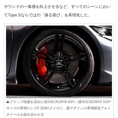
サウンドの一体感を向上させるなど、すべてのシーンにおい
てType Sならではの「操る喜び」を具現化した。
▲グリップ性能を高めた前245/35ZR19 93Y／後305/30ZR20 103Y
サイズの専用ピレリP ZEROタイヤに、新デザインの専用鍛造アルミ
ホイールを組み合わせる