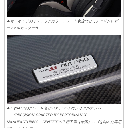
▲オーキッドのインテリアカラー。シート表皮はセミアニリンレザ
ー×アルカンターラ
▲“Type S”のグレード名と“000／350”のシリアルナンバ
ー、“PRECISION CRAFTED BY PERFORMANCE
MANUFACTURING CENTER”の生産工場（米国）ロゴを刻んだ専用