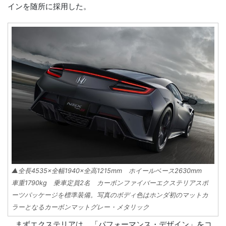
インを随所に採用した。
▲全長4535×全幅1940×全高1215mm ホイールベース2630mm
車重1790kg 乗車定員2名 カーボンファイバーエクステリアスポ
ーツパッケージを標準装備。写真のボディ色はホンダ初のマットカ
ラーとなるカーボンマットグレー・メタリック
まずエクステリアは、「パフォーマンス・デザイン」をコ