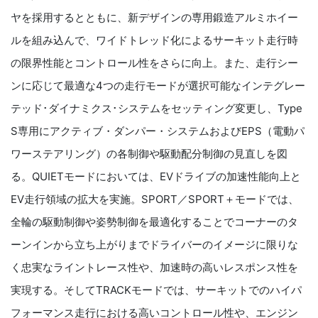
ヤを採用するとともに、新デザインの専用鍛造アルミホイー
ルを組み込んで、ワイドトレッド化によるサーキット走行時
の限界性能とコントロール性をさらに向上。また、走行シー
ンに応じて最適な4つの走行モードが選択可能なインテグレー
テッド･ダイナミクス･システムをセッティング変更し、Type
S専用にアクティブ・ダンパー・システムおよびEPS（電動パ
ワーステアリング）の各制御や駆動配分制御の見直しを図
る。QUIETモードにおいては、EVドライブの加速性能向上と
EV走行領域の拡大を実施。SPORT／SPORT＋モードでは、
全輪の駆動制御や姿勢制御を最適化することでコーナーのタ
ーンインから立ち上がりまでドライバーのイメージに限りな
く忠実なライントレース性や、加速時の高いレスポンス性を
実現する。そしてTRACKモードでは、サーキットでのハイパ
フォーマンス走行における高いコントロール性や、エンジン