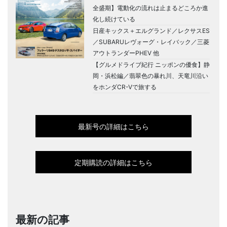
全盛期】電動化の流れは止まるどころか進
化し続けている
日産キックス＋エルグランド／レクサスES
／SUBARUレヴォーグ・レイバック／三菱
アウトランダーPHEV 他
【グルメドライブ紀行 ニッポンの優食】静
岡・浜松編／翡翠色の暴れ川、天竜川沿い
をホンダCR-Vで旅する
最新号の詳細はこちら
定期購読の詳細はこちら
最新の記事