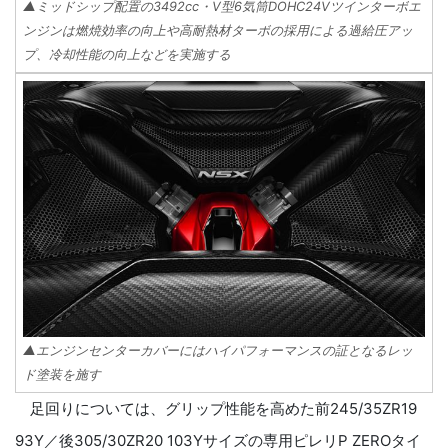
▲ミッドシップ配置の3492cc・V型6気筒DOHC24Vツインターボエ
ンジンは燃焼効率の向上や高耐熱材ターボの採用による過給圧アッ
プ、冷却性能の向上などを実施する
▲エンジンセンターカバーにはハイパフォーマンスの証となるレッ
ド塗装を施す
足回りについては、グリップ性能を高めた前245/35ZR19
93Y／後305/30ZR20 103Yサイズの専用ピレリP ZEROタイ