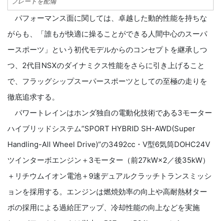
プレートを配備
パフォーマンス面に関しては、卓越した動的性能を持ちな
がらも、「誰もが快適に操ることができる人間中心のスーパ
ースポーツ」という初代モデルからのコンセプトを継承しつ
つ、2代目NSXのダイナミクス性能をさらに引き上げること
で、フラッグシップスーパースポーツとしての至極の走りを
徹底追求する。
パワートレインはホンダ独自の電動化技術である3モーター
ハイブリッドシステム“SPORT HYBRID SH-AWD(Super
Handling-All Wheel Drive)”の3492cc・V型6気筒DOHC24V
ツインターボエンジン＋3モーター（前27kW×2／後35kW）
＋リチウムイオン電池＋9速デュアルクラッチトランスミッシ
ョンを採用する。エンジンは燃焼効率の向上や高耐熱材ター
ボの採用による過給圧アップ、冷却性能の向上などを実施