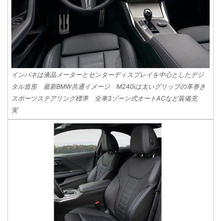
インパネは液晶メーターとセンターディスプレイを中心としたデジ
タル造形 最新BMW共通イメージ M240iは太いグリップの革巻き
スポーツステアリング標準 全車3ゾーン式オートACなど装備充
実