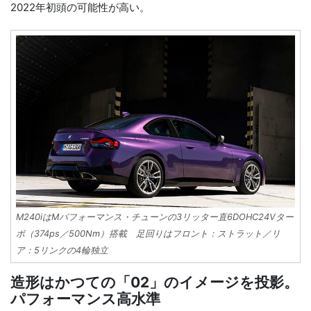
2022年初頭の可能性が高い。
M240iはMパフォーマンス・チューンの3リッター直6DOHC24Vター
ボ（374ps／500Nm）搭載 足回りはフロント：ストラット／リ
ア：5リンクの4輪独立
造形はかつての「02」のイメージを投影。
パフォーマンス高水準