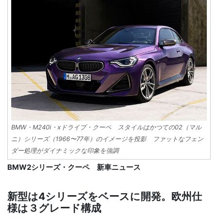
BMW・M240i・xドライブ・クーペ スタイルはかつての02（マル
ニ）シリーズ（1966〜77年）のイメージを投影 ファットなフェン
ダー処理がダイナミックな印象を強調
BMW2シリーズ・クーペ 新車ニュース
新型は4シリーズをベースに開発。欧州仕
様は３グレード構成