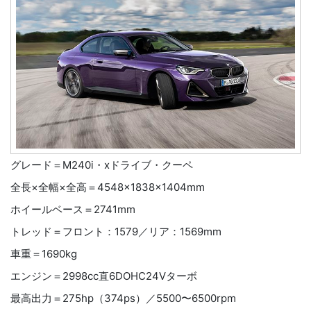
グレード＝M240i・xドライブ・クーペ
全長×全幅×全高＝4548×1838×1404mm
ホイールベース＝2741mm
トレッド＝フロント：1579／リア：1569mm
車重＝1690kg
エンジン＝2998cc直6DOHC24Vターボ
最高出力＝275hp（374ps）／5500〜6500rpm