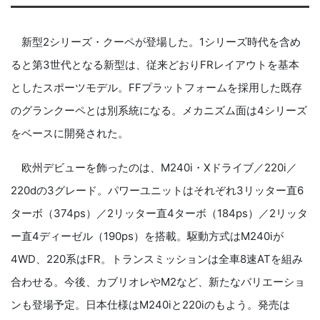
新型2シリーズ・クーペが登場した。1シリーズ時代を含め
ると第3世代となる新型は、従来どおりFRレイアウトを基本
としたスポーツモデル。FFプラットフォームを採用した既存
のグランクーペとは別系統になる。メカニズム面は4シリーズ
をベースに開発された。
欧州デビューを飾ったのは、M240i・Xドライブ／220i／
220dの3グレード。パワーユニットはそれぞれ3リッター直6
ターボ（374ps）／2リッター直4ターボ（184ps）／2リッタ
ー直4ディーゼル（190ps）を搭載。駆動方式はM240iが
4WD、220系はFR。トランスミッションは全車8速ATを組み
合わせる。今後、カブリオレやM2など、新たなバリエーショ
ンも登場予定。日本仕様はM240iと220iのもよう。発売は