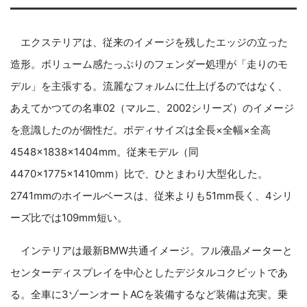
エクステリアは、従来のイメージを残したエッジの立った
造形。ボリューム感たっぷりのフェンダー処理が「走りのモ
デル」を主張する。流麗なフォルムに仕上げるのではなく、
あえてかつての名車02（マルニ、2002シリーズ）のイメージ
を意識したのが個性だ。ボディサイズは全長×全幅×全高
4548×1838×1404mm。従来モデル（同
4470×1775×1410mm）比で、ひとまわり大型化した。
2741mmのホイールベースは、従来よりも51mm長く、4シリ
ーズ比では109mm短い。
インテリアは最新BMW共通イメージ。フル液晶メーターと
センターディスプレイを中心としたデジタルコクピットであ
る。全車に3ゾーンオートACを装備するなど装備は充実。乗