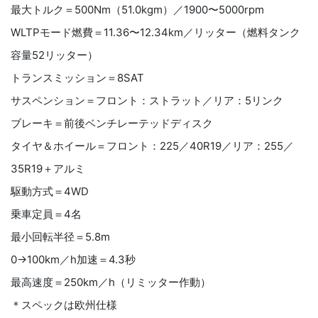
最大トルク＝500Nm（51.0kgm）／1900〜5000rpm
WLTPモード燃費＝11.36〜12.34km／リッター（燃料タンク
容量52リッター）
トランスミッション＝8SAT
サスペンション＝フロント：ストラット／リア：5リンク
ブレーキ＝前後ベンチレーテッドディスク
タイヤ＆ホイール＝フロント：225／40R19／リア：255／
35R19＋アルミ
駆動方式＝4WD
乗車定員＝4名
最小回転半径＝5.8m
0→100km／h加速＝4.3秒
最高速度＝250km／h（リミッター作動）
＊スペックは欧州仕様