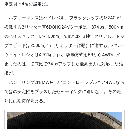
車定員は4名の設定だ。
パフォーマンスはハイレベル。フラッグシップのM240iが
搭載する3リッター直6DOHC24Vターボは、374ps／500Nm
のハイスペック。0〜100km／h加速は4.3秒でクリアし、トッ
プスピードは250km／h（リミッター作動）に達する。パワー
ウェイトレシオは4.52kg／ps。駆動方式をFRから4WDに変
更したのは、従来比で34psアップした最高出力に対応した結
果だ。
ハンドリングはBMWらしいコントローラブルさと4WDなら
ではの安定性をプラスしたセッティングに違いない。その走
りには期待が高まる。