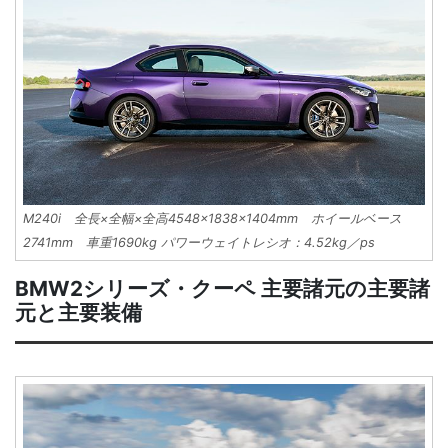
M240i 全長×全幅×全高4548×1838×1404mm ホイールベース
2741mm 車重1690kg パワーウェイトレシオ：4.52kg／ps
BMW2シリーズ・クーペ 主要諸元の主要諸
元と主要装備