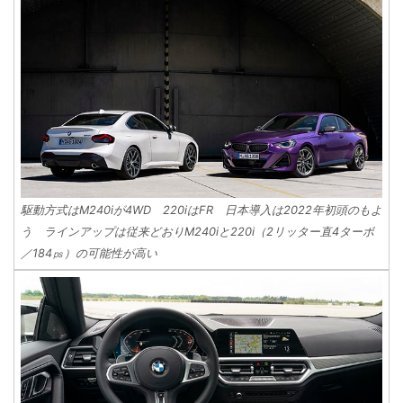
駆動方式はM240iが4WD 220iはFR 日本導入は2022年初頭のもよ
う ラインアップは従来どおりM240iと220i（2リッター直4ターボ
／184㎰）の可能性が高い