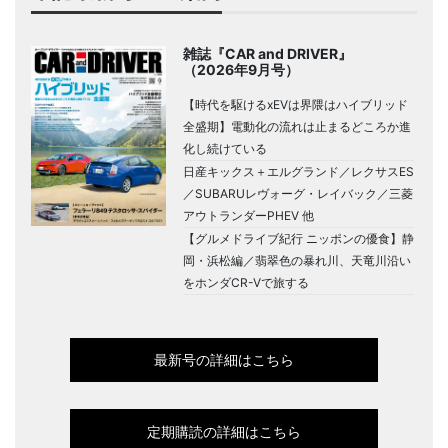
雑誌『CAR and DRIVER』
（2026年9月号）
【時代を駆けるxEVは界隈はハイブリッド
全盛期】電動化の流れは止まるどころか進
化し続けている
日産キックス＋エルグランド／レクサスES
／SUBARUレヴォーグ・レイバック／三菱
アウトランダーPHEV 他
【グルメドライブ紀行 ニッポンの優食】静
岡・浜松編／翡翠色の暴れ川、天竜川沿い
をホンダCR-Vで旅する
最新号の詳細はこちら
定期購読の詳細はこちら