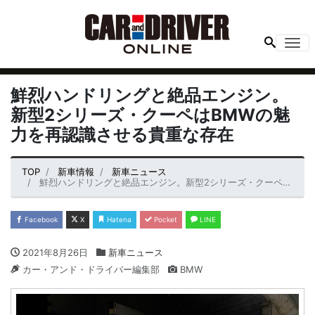
Me
鮮烈ハンドリングと絶品エンジン。
新型2シリーズ・クーペはBMWの魅
力を再認識させる貴重な存在
TOP
新車情報
新車ニュース
鮮烈ハンドリングと絶品エンジン。新型2シリーズ・クーペはBMWの魅力を再認識させる貴重な存在
Facebook
X
Hatena
Pocket
LINE
2021年8月26日
新車ニュース
カー・アンド・ドライバー編集部
BMW