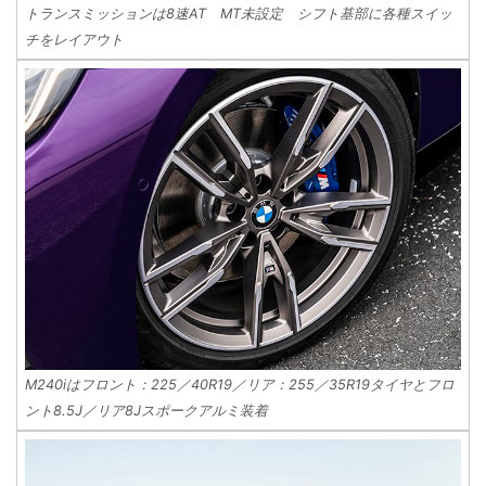
トランスミッションは8速AT MT未設定 シフト基部に各種スイッ
チをレイアウト
M240iはフロント：225／40R19／リア：255／35R19タイヤとフロ
ント8.5J／リア8Jスポークアルミ装着