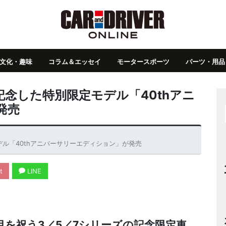
文化・趣味
コラム＆エッセイ
モータースポーツ
パーツ・用品
記念した特別限定モデル「40thアニ
発売
デル「40thアニバーサリーエディション」が発売
t
LINE
目を祝う3／5／7シリーズの記念限定車