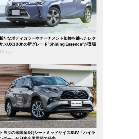
新たなボディカラーやオーナメント加飾を纏ったレク
サスUX300hの新グレード“Shining Essence”が登場
2日 ago
トヨタの米国産3列シートミッドサイズSUV「ハイラ
ンダー」が日本全国展開で発売