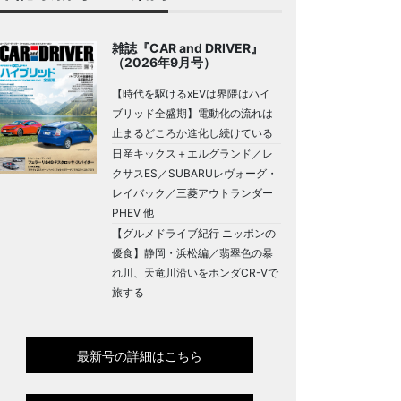
雑誌『CAR and DRIVER』
（2026年9月号）
【時代を駆けるxEVは界隈はハイ
ブリッド全盛期】電動化の流れは
止まるどころか進化し続けている
日産キックス＋エルグランド／レ
クサスES／SUBARUレヴォーグ・
レイバック／三菱アウトランダー
PHEV 他
【グルメドライブ紀行 ニッポンの
優食】静岡・浜松編／翡翠色の暴
れ川、天竜川沿いをホンダCR-Vで
旅する
最新号の詳細はこちら