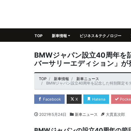
TOP
新車情報
ビジネス＆テクノロジー
BMWジャパン設立40周年を
バーサリーエディション」が
TOP
新車情報
新車ニュース
BMWジャパン設立40周年を記念した特別限定モ
Facebook
X
Hatena
Pocke
2021年5月24日
新車ニュース
大貫直次郎
BMWジャパンの設立40周年の節