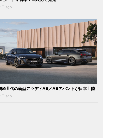
3日 ago
第6世代の新型アウディA6／A6アバントが日本上陸
3日 ago