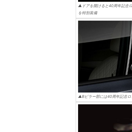
▲ドアを開けると40周年記念
を特別装備
▲Bピラー部には40周年記念