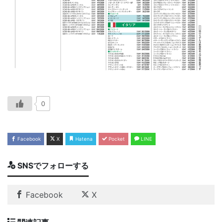
0
Facebook
X
Hatena
Pocket
LINE
SNSでフォローする
Facebook
X