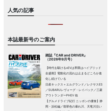
人気の記事
本誌最新号のご案内
雑誌『CAR and DRIVER』
（2026年9月号）
【時代を駆けるxEVは界隈はハイブリッド
全盛期】電動化の流れは止まるどころか進
化し続けている
日産キックス＋エルグランド／レクサスES
／SUBARUレヴォーグ・レイバック／三菱
アウトランダーPHEV 他
【グルメドライブ紀行 ニッポンの優食】静
岡・浜松編／翡翠色の暴れ川、天竜川沿い