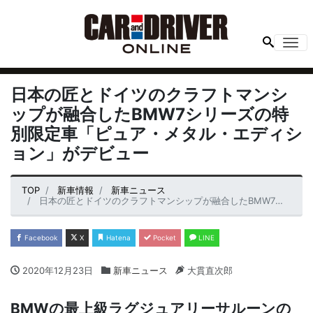
Me
日本の匠とドイツのクラフトマンシ
ップが融合したBMW7シリーズの特
別限定車「ピュア・メタル・エディシ
ョン」がデビュー
TOP
新車情報
新車ニュース
日本の匠とドイツのクラフトマンシップが融合したBMW7シリーズの特別限定車「ピュア・メタル・エディション」がデビュー
Facebook
X
Hatena
Pocket
LINE
2020年12月23日
新車ニュース
大貫直次郎
BMWの最上級ラグジュアリーサルーンの