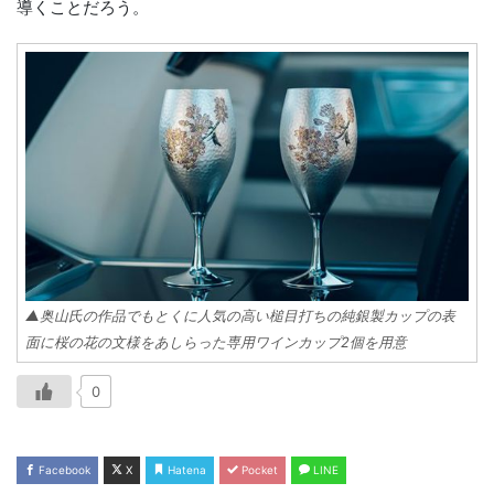
導くことだろう。
▲奥山氏の作品でもとくに人気の高い槌目打ちの純銀製カップの表
面に桜の花の文様をあしらった専用ワインカップ2個を用意
0
Facebook
X
Hatena
Pocket
LINE