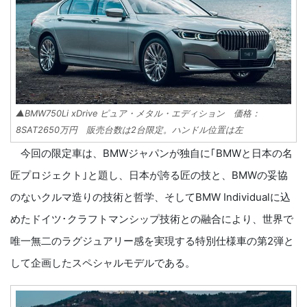
▲BMW750Li xDrive ピュア・メタル・エディション 価格：
8SAT2650万円 販売台数は2台限定。ハンドル位置は左
今回の限定車は、BMWジャパンが独自に｢BMWと日本の名
匠プロジェクト｣と題し、日本が誇る匠の技と、BMWの妥協
のないクルマ造りの技術と哲学、そしてBMW Individualに込
めたドイツ･クラフトマンシップ技術との融合により、世界で
唯一無二のラグジュアリー感を実現する特別仕様車の第2弾と
して企画したスペシャルモデルである。