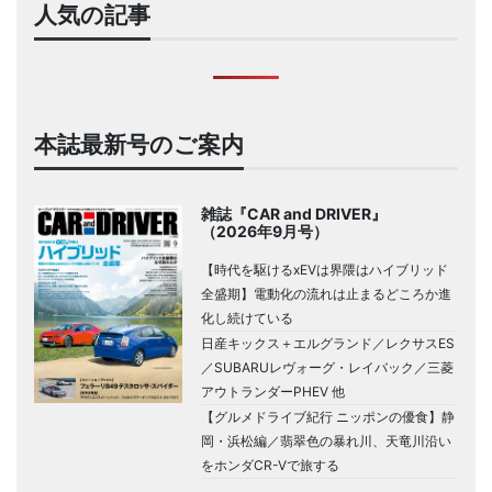
人気の記事
本誌最新号のご案内
雑誌『CAR and DRIVER』
（2026年9月号）
【時代を駆けるxEVは界隈はハイブリッド
全盛期】電動化の流れは止まるどころか進
化し続けている
日産キックス＋エルグランド／レクサスES
／SUBARUレヴォーグ・レイバック／三菱
アウトランダーPHEV 他
【グルメドライブ紀行 ニッポンの優食】静
岡・浜松編／翡翠色の暴れ川、天竜川沿い
をホンダCR-Vで旅する