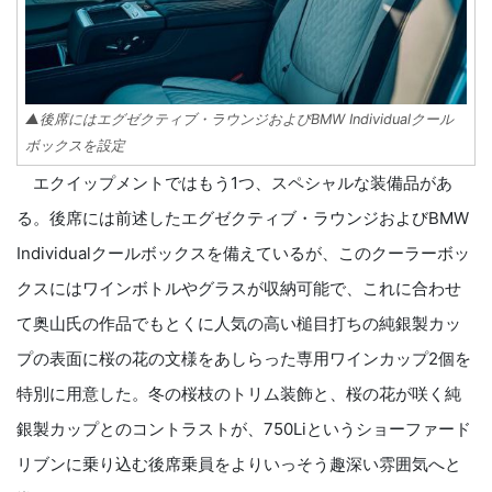
▲後席にはエグゼクティブ・ラウンジおよびBMW Individualクール
ボックスを設定
エクイップメントではもう1つ、スペシャルな装備品があ
る。後席には前述したエグゼクティブ・ラウンジおよびBMW
Individualクールボックスを備えているが、このクーラーボッ
クスにはワインボトルやグラスが収納可能で、これに合わせ
て奥山氏の作品でもとくに人気の高い槌目打ちの純銀製カッ
プの表面に桜の花の文様をあしらった専用ワインカップ2個を
特別に用意した。冬の桜枝のトリム装飾と、桜の花が咲く純
銀製カップとのコントラストが、750Liというショーファード
リブンに乗り込む後席乗員をよりいっそう趣深い雰囲気へと