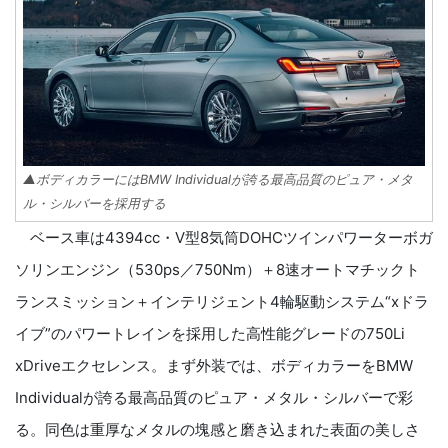
▲ボディカラーにはBMW Individualが誇る最高品質のピュア・メタ
ル・シルバーを採用する
ベース車は4394cc・V型8気筒DOHCツインパワーターボガ
ソリンエンジン（530ps／750Nm）＋8速オートマチックト
ランスミッション＋インテリジェント4輪駆動システム“xドラ
イブ”のパワートレインを採用した高性能グレードの750Li
xDriveエクセレンス。まず外装では、ボディカラーをBMW
Individualが誇る最高品質のピュア・メタル・シルバーで彩
る。同色は重厚なメタルの塊感と磨き込まれた表面の美しさ