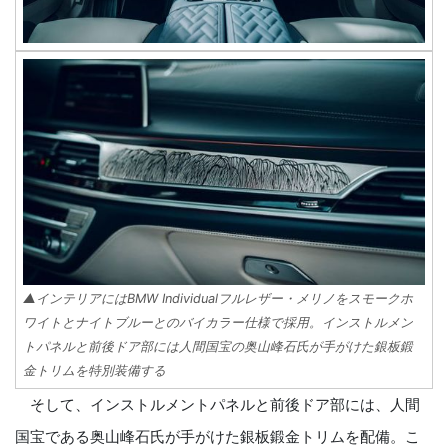
▲インテリアにはBMW Individualフルレザー・メリノをスモークホ
ワイトとナイトブルーとのバイカラー仕様で採用。インストルメン
トパネルと前後ドア部には人間国宝の奥山峰石氏が手がけた銀板鍛
金トリムを特別装備する
そして、インストルメントパネルと前後ドア部には、人間
国宝である奥山峰石氏が手がけた銀板鍛金トリムを配備。こ