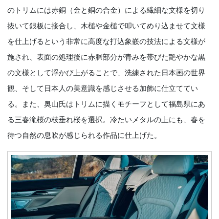
のトリムには赤銅（金と銅の合金）による繊細な文様を切り
抜いて銀板に接合し、木槌や金槌で叩いてめり込ませて文様
を仕上げるという非常に高度な打込象嵌の技法による文様が
施され、表面の処理後に赤胴部分が青みを帯びた艶やかな黒
の文様として浮かび上がることで、洗練された日本画の世界
観、そして日本人の美意識を感じさせる加飾に仕立ててい
る。また、奥山氏はトリムに描くモチーフとして福島県にあ
る三春滝桜の枝垂れ桜を選択。冷たいメタルの上にも、春を
待つ自然の息吹が感じられる作品に仕上げた。