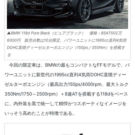
▲BMW 118d Pure Black（ピュアブラック） 価格：8SAT502万
6000円 販売台数は10台限定。パワーユニットに1995cc直列4気筒
DOHC直噴ディーゼルターボエンジン（150ps／350Nm）を搭載す
る
今回の限定車は、BMWの最もコンパクトなFFモデルで、パ
ワーユニットに新世代の1995cc直列4気筒DOHC直噴ディー
ゼルターボエンジン（最高出力150ps/4000rpm、最大トルク
350Nm/1750～2500rpm）＋8速ATを搭載する118dをベース
に、内外装を黒で統一して精悍かつスポーティなイメージを
いっそう高めたことが特徴である。