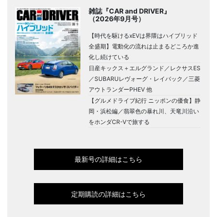
雑誌『CAR and DRIVER』
（2026年9月号）
【時代を駆けるxEVは界隈はハイブリッド
全盛期】電動化の流れは止まるどころか進
化し続けている
日産キックス＋エルグランド／レクサスES
／SUBARUレヴォーグ・レイバック／三菱
アウトランダーPHEV 他
【グルメドライブ紀行 ニッポンの優食】静
岡・浜松編／翡翠色の暴れ川、天竜川沿い
をホンダCR-Vで旅する
最新号の詳細はこちら
定期購読の詳細はこちら