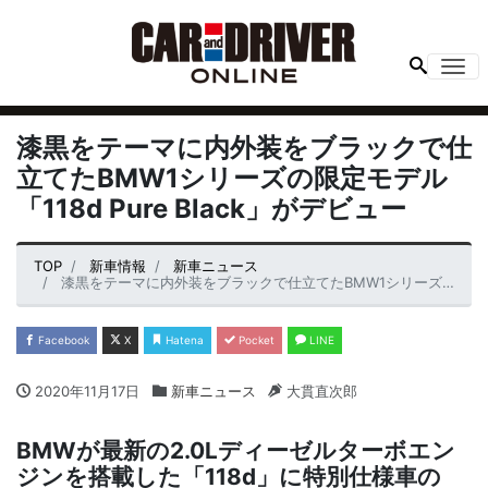
Me
漆黒をテーマに内外装をブラックで仕
立てたBMW1シリーズの限定モデル
「118d Pure Black」がデビュー
TOP
新車情報
新車ニュース
漆黒をテーマに内外装をブラックで仕立てたBMW1シリーズの限定モデル「118d Pure Black」がデビュー
Facebook
X
Hatena
Pocket
LINE
2020年11月17日
新車ニュース
大貫直次郎
BMWが最新の2.0Lディーゼルターボエン
ジンを搭載した「118d」に特別仕様車の