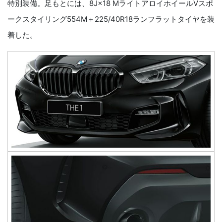
特別装備。足もとには、8J×18 MライトアロイホイールVスポ
ークスタイリング554M＋225/40R18ランフラットタイヤを装
着した。