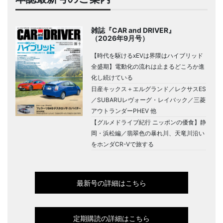
雑誌『CAR and DRIVER』
（2026年9月号）
【時代を駆けるxEVは界隈はハイブリッド
全盛期】電動化の流れは止まるどころか進
化し続けている
日産キックス＋エルグランド／レクサスES
／SUBARUレヴォーグ・レイバック／三菱
アウトランダーPHEV 他
【グルメドライブ紀行 ニッポンの優食】静
岡・浜松編／翡翠色の暴れ川、天竜川沿い
をホンダCR-Vで旅する
最新号の詳細はこちら
定期購読の詳細はこちら