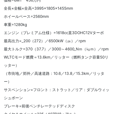
価格=6MT 456万円
全長×全幅×全高=3995×1805×1455mm
ホイールベース=2560mm
車重=1280kg
エンジン（プレミアム仕様）=1618cc直3DOHC12Vターボ
最高出力=_200（272）／6500kW（㎰）／rpm
最大トルク=370（37.7）／3000～4600_Nｍ（㎏ｍ）／rpm
WLTCモード燃費＝13.6km／リッター（燃料タンク容量50リ
ッター）
（市街地／郊外／高速道路：10.6／13.8／15.3km／リッタ
ー）
サスペンション=フロント：ストラット／リア：ダブルウィッ
シュボーン
ブレーキ=前後ベンチレーテッドディスク