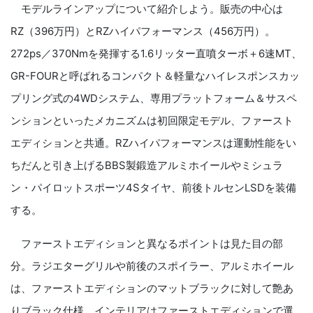
モデルラインアップについて紹介しよう。販売の中心は
RZ（396万円）とRZハイパフォーマンス（456万円）。
272ps／370Nmを発揮する1.6リッター直噴ターボ＋6速MT、
GR-FOURと呼ばれるコンパクト＆軽量なハイレスポンスカッ
プリング式の4WDシステム、専用プラットフォーム＆サスペ
ンションといったメカニズムは初回限定モデル、ファースト
エディションと共通。RZハイパフォーマンスは運動性能をい
ちだんと引き上げるBBS製鍛造アルミホイールやミシュラ
ン・パイロットスポーツ4Sタイヤ、前後トルセンLSDを装備
する。
ファーストエディションと異なるポイントは見た目の部
分。ラジエターグリルや前後のスポイラー、アルミホイール
は、ファーストエディションのマットブラックに対して艶あ
りブラック仕様。インテリアはファーストエディションで選