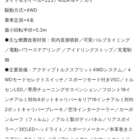
タイヤ＆ホイール=225／40ZR18＋アルミ
駆動方式=4WD
乗車定員=4名
最小回転半径=5.3m
●主な燃費改善対策：筒内直接噴射／可変バルブタイミング
／電動パワーステアリング ／アイドリングストップ／充電制
御
●主要装備：アクティブトルクスプリット4WDシステム／４
WDモードセレクトスイッチ／スポーツモード付きVSC／トル
センLSD／専用チューニングサスペンション／フロント18イ
ンチアルミ対向4ポットキャリパー＆リア16インチアルミ対向
2ポットキャリパーブレーキ／空冷インタークーラー／カーボ
ンルーフ（フィルム）／アルミ製ボディパネル／リアスポイ
ラー／3灯LEDヘッドライト／スポーツメーター／本革巻きス