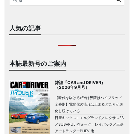
人気の記事
本誌最新号のご案内
雑誌『CAR and DRIVER』
（2026年9月号）
【時代を駆けるxEVは界隈はハイブリッド
全盛期】電動化の流れは止まるどころか進
化し続けている
日産キックス＋エルグランド／レクサスES
／SUBARUレヴォーグ・レイバック／三菱
アウトランダーPHEV 他