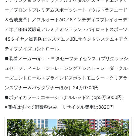
テアリング＆シフトノブ／アルミペダル／スマートエントリ
ー／フロントプレミアムスポーツシート（ウルトラスエード
＆合成皮革）／フルオートAC／8インチディスプレイオーデ
ィオ／BBS製鍛造アルミ／ミシュラン・パイロットスポーツ
4Sタイヤ／盗難防止システム／JBLサウンドシステム＋アク
ティブノイズコントロール
●装着メーカーop：トヨタセーフティセンス（プリクラッシ
ュセーフティ＋レーントレーシングアシスト＋レーダークル
ーズコントロール＋ブラインドスポットモニター＋クリアラ
ンスソナー＆バックソナーほか）24万9700円
●ボディカラー：エモーショナルレッド2（op5万5000円）
※価格はすべて消費税込み リサイクル費用は8820円