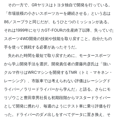
その一方で、GRヤリスはトヨタ独自で開発を行っている。
「市場規模の小さいスポーツカーを継続させる」という志は
86／スープラと同じだが、もうひとつのミッションがある。
それは1999年にセリカGT-FOURの生産終了以降、失っていた
スポーツ4WD開発の技術や技能を取り戻すこと。自分たちの
手を使って挑戦する必要があったそうだ。
失われた時間を最短で取り戻すために、モータースポーツ
から学ぶ開発手法を選択。開発責任者の齋藤尚彦氏は「強い
クルマ作りはWRCマシンを開発するTMR（トミ・マキネン・
レーシング）、市販車では考えられない評価はレーシングド
ライバー／ラリードライバーから学んだ」と語る。さらにモ
リゾウこと豊田章男社長も初期段階からマスタードライバー
として開発に携わり、毎週のようにテスト車に乗り評価を行
った。ドライバーのダメ出しをすべてデータに置き換え、そ