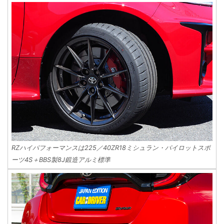
RZハイパフォーマンスは225／40ZR18ミシュラン・パイロットスポ
ーツ4S＋BBS製8J鍛造アルミ標準