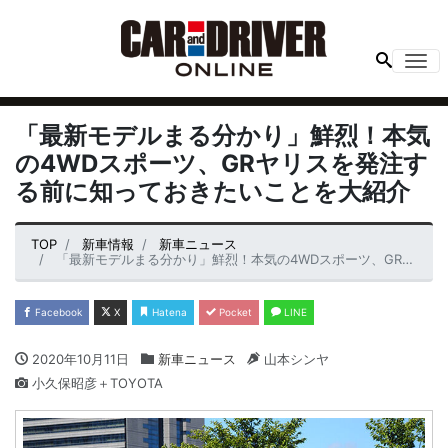
Me
「最新モデルまる分かり」鮮烈！本気
の4WDスポーツ、GRヤリスを発注す
る前に知っておきたいことを大紹介
TOP
新車情報
新車ニュース
「最新モデルまる分かり」鮮烈！本気の4WDスポーツ、GRヤリスを発注する前に知っておきたいことを大紹介
Facebook
X
Hatena
Pocket
LINE
2020年10月11日
新車ニュース
山本シンヤ
小久保昭彦＋TOYOTA