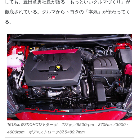
しても、豊田章男社長が語る「もっといいクルマづくり」が
徹底されている。クルマからトヨタの「本気」が伝わってく
る。
1618cc直3DOHC12Vターボ 272㎰／6500rpm 370Nm／3000～
4600rpm ボア×ストローク87.5×89.7mm