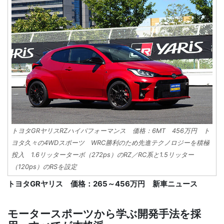
トヨタGRヤリスRZハイパフォーマンス 価格：6MT 456万円 ト
ヨタ久々の4WDスポーツ WRC勝利のため先進テクノロジーを積極
投入 1.6リッターターボ（272ps）のRZ／RC系と1.5リッター
（120ps）のRSを設定
トヨタGRヤリス 価格：265～456万円 新車ニュース
モータースポーツから学ぶ開発手法を採