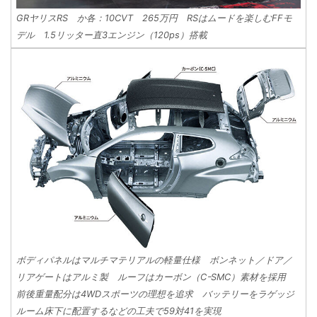
GRヤリスRS か各：10CVT 265万円 RSはムードを楽しむFFモ
デル 1.5リッター直3エンジン（120ps）搭載
ボディパネルはマルチマテリアルの軽量仕様 ボンネット／ドア／
リアゲートはアルミ製 ルーフはカーボン（CｰSMC）素材を採用
前後重量配分は4WDスポーツの理想を追求 バッテリーをラゲッジ
ルーム床下に配置するなどの工夫で59対41を実現