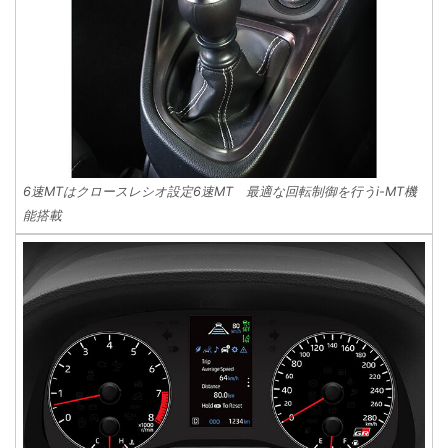
6速MTはクロースレシオ設定6速MT 最適な回転制御を行うi-MT機
能搭載