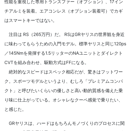
性能を重視した専用トランスファー（オプション）、17イン
チアルミを装着。エアコンレス（オプション装着可）でカギ
はスマートキーではない。
注目は RS（265万円）だ。 RSはGRヤリスの世界観を身近
に味わってもらうための入門モデル。標準ヤリスと同じ120ps
／145Nmを発揮する1.5リッターのNAユニットとダイレクト
CVTを組み合わせ、駆動方式はFFになる。
絶対的なスピードはスペック相応だが、驚きはフットワー
ク。スポーツモデルというより、むしろ「プレミアムコンパ
クト」と呼びたいくらいの優しさと高い動的質感を備えた乗
り味に仕上がっている。オシャレなクーペ感覚で乗りたい、
と感じた。
GRヤリスは、ハードはもちろんモノづくりのプロセスに関