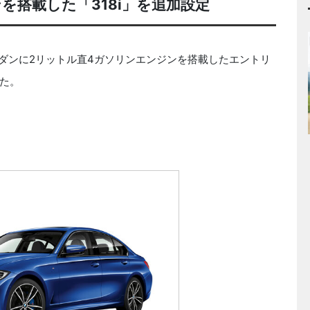
を搭載した「318i」を追加設定
セダンに2リットル直4ガソリンエンジンを搭載したエントリ
した。