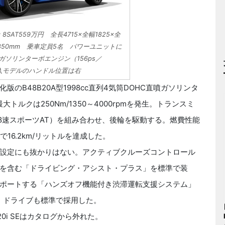
8SAT559万円 全長4715×全幅1825×全
2850mm 乗車定員5名 パワーユニットに
噴ガソリンターボエンジン（156ps／
導入モデルのハンドル位置は右
のB48B20A型1998cc直列4気筒DOHC直噴ガソリンタ
最大トルクは250Nm/1350～4000rpmを発生。トランスミ
8速スポーツAT）を組み合わせ、後輪を駆動する。燃費性能
ドで16.2km/リットルを達成した。
設定にも抜かりはない。アクティブクルーズコントロール
を含む「ドライビング・アシスト・プラス」を標準で装
ポートする「ハンズオフ機能付き渋滞運転支援システム」
・ドライブも標準で採用した。
0i SEはカタログから外れた。