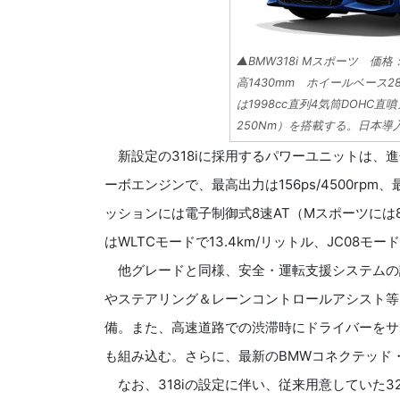
▲BMW318i Mスポーツ 価格：
高1430mm ホイールベース
は1998cc直列4気筒DOHC直
250Nm）を搭載する。日本
新設定の318iに採用するパワーユニットは、進化版
ーボエンジンで、最高出力は156ps/4500rpm、
ッションには電子制御式8速AT（Mスポーツには
はWLTCモードで13.4km/リットル、JC08モー
他グレードと同様、安全・運転支援システムの
やステアリング＆レーンコントロールアシスト等
備。また、高速道路での渋滞時にドライバーをサ
も組み込む。さらに、最新のBMWコネクテッド
なお、318iの設定に伴い、従来用意していた32