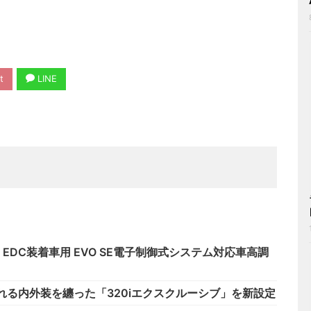
t
LINE
1) EDC装着車用 EVO SE電子制御式システム対応車高調
れる内外装を纏った「320iエクスクルーシブ」を新設定