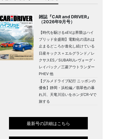
雑誌『CAR and DRIVER』
（2026年9月号）
【時代を駆けるxEVは界隈はハイ
ブリッド全盛期】電動化の流れは
止まるどころか進化し続けている
日産キックス＋エルグランド／レ
クサスES／SUBARUレヴォーグ・
レイバック／三菱アウトランダー
PHEV 他
【グルメドライブ紀行 ニッポンの
優食】静岡・浜松編／翡翠色の暴
れ川、天竜川沿いをホンダCR-Vで
旅する
最新号の詳細はこちら