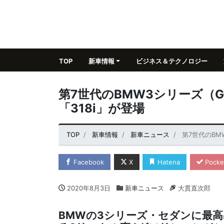
TOP
新車情報
ビジネス＆テクノロジー
第7世代のBMW3シリーズ（
「318i」が登場
TOP
新車情報
新車ニュース
第7世代のBM
Facebook
X
Hatena
Pocke
2020年8月3日
新車ニュース
大貫直次郎
BMWの3シリーズ・セダンに最高出