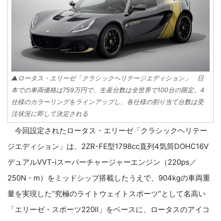
▲ロータス・エリーゼ「クラシックヘリテージエディション」 日
本での車両価格は759万円で、生産台数は全世界で100台の限定。4
仕様のカラーリングをラインアップし、各仕様の割り当て台数は受
注状況に即して決定される
今回設定されたロータス・エリーゼ「クラシックヘリテー
ジエディション」は、2ZR-FE型1798cc直列4気筒DOHC16V
デュアルVVT-iスーパーチャージャーエンジン（220ps／
250N・m）をミッドシップ搭載したうえで、904kgの車両重
量を実現した“究極のライトウェイトスポーツ”として名高い
「エリーゼ・スポーツ220Ⅱ」をベースに、ロータスのアイコ