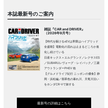
本誌最新号のご案内
雑誌『CAR and DRIVER』
（2026年9月号）
【時代を駆けるxEVは界隈はハイブリッド
全盛期】電動化の流れは止まるどころか進
化し続けている
日産キックス＋エルグランド／レクサスES
／SUBARUレヴォーグ・レイバック／三菱
アウトランダーPHEV 他
【グルメドライブ紀行 ニッポンの優食】静
岡・浜松編／翡翠色の暴れ川、天竜川沿い
をホンダCR-Vで旅する
最新号の詳細はこちら