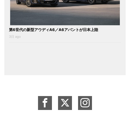
第6世代の新型アウディA6／A6アバントが日本上陸
3日 ago