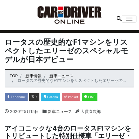
Me
ロータスの歴史的なF1マシンをリス
ペクトしたエリーゼのスペシャルモ
デルが日本デビュー
TOP
新車情報
新車ニュース
ロータスの歴史的なF1マシンをリスペクトしたエリーゼのスペシャルモデルが日本デビュー
Facebook
X
Hatena
Pocket
LINE
2020年5月15日
新車ニュース
大貫直次郎
アイコニックな4台のロータスF1マシンを
トリビュートした特別仕様車「エリーゼ・