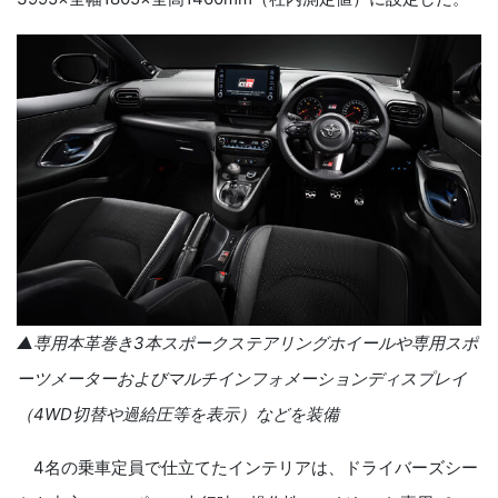
▲専用本革巻き
3
本スポークステアリングホイールや専用スポ
ーツメーターおよびマルチインフォメーションディスプレイ
（
4WD
切替や過給圧等を表示）などを装備
4
名の乗車定員で仕立てたインテリアは、ドライバーズシー