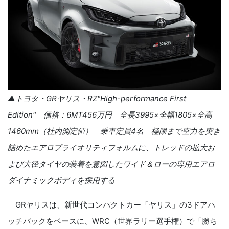
▲トヨタ・
GR
ヤリス・
RZ"High-performance First
Edition
" 価格：
6MT456
万円 全長
3995
×全幅
1805
×全高
1460mm
（社内測定値） 乗車定員
4
名 極限まで空力を突き
詰めたエアロプライオリティフォルムに、トレッドの拡大お
よび大径タイヤの装着を意図したワイド＆ローの専用エアロ
ダイナミックボディを採用する
GR
ヤリスは、新世代コンパクトカー「ヤリス」の
3
ドアハ
ッチバックをベースに、
WRC
（世界ラリー選手権）で「勝ち