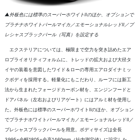
▲外板色には標準のスーパーホワイトⅡのほか、オプションで
プラチナホワイトパールマイカ／エモーショナルレッドⅡ／プ
レシャスブラックパール（写真）を設定する
エクステリアについては、極限まで空力を突き詰めたエア
ロプライオリティフォルムに、トレッドの拡大および大径タ
イヤの装着を意図したワイド＆ローの専用エアロダイナミッ
クボディを採用する。軽量化にもこだわり、ルーフには新工
法から生まれたフォージドカーボン材を、エンジンフードと
ドアパネル（左右およびリアゲート）にはアルミ材を使用し
た。外板色には標準のスーパーホワイトⅡのほか、オプション
でプラチナホワイトパールマイカ／エモーショナルレッドⅡ／
プレシャスブラックパールを用意。ボディサイズは全長
3995
×全幅
1805
×全高
1460mm
（社内測定値）に設定した。