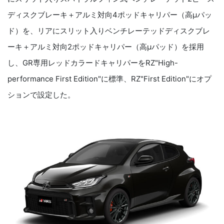
ディスクブレーキ＋アルミ対向
4
ポッドキャリパー（高μパッ
ド）を、リアにスリット入りベンチレーテッドディスクブレ
ーキ＋アルミ対向
2
ポッドキャリパー（高μパッド）を採用
し、
GR
専用レッドカラードキャリパーを
RZ"High-
performance First Edition
"に標準、
RZ"First Edition"
にオプ
ションで設定した。