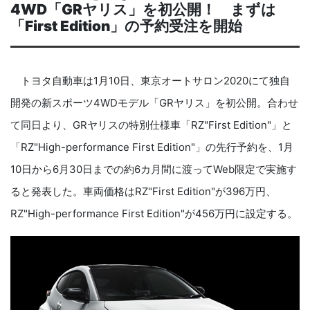
4WD
「
GR
ヤリス」を初公開！ まずは
「
First Edition
」の予約受注を開始
トヨタ自動車は
1
月
10
日、東京オートサロン
2020
にて独自
開発の新スポーツ
4WD
モデル「
GR
ヤリス」を初公開。合わせ
て同日より、
GR
ヤリスの特別仕様車「
RZ"First Edition"
」と
「
RZ"High-performance First Edition
"」の先行予約を、
1
月
10
日から
6
月
30
日までの約
6
カ月間に渡って
Web
限定で実施す
ると発表した。車両価格は
RZ"First Edition"
が
396
万円、
RZ"High-performance First Edition
"が
456
万円に設定する。