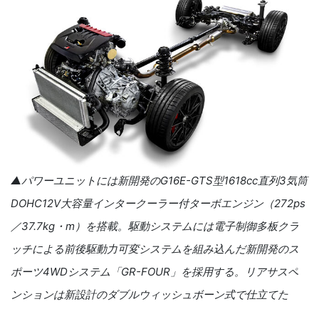
▲パワーユニットには新開発の
G16E-GTS
型
1618cc
直列
3
気筒
DOHC12V
大容量インタークーラー付ターボエンジン（
272ps
／
37.7kg
・
m
）を搭載。駆動システムには電子制御多板クラ
ッチによる前後駆動力可変システムを組み込んだ新開発のス
ポーツ
4WD
システム「
GR-FOUR
」を採用する。リアサスペ
ンションは新設計のダブルウィッシュボーン式で仕立てた