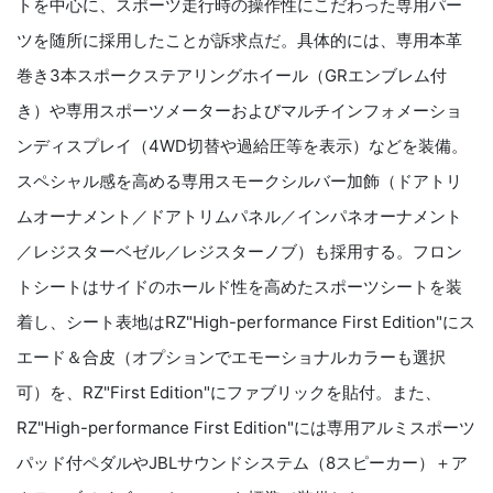
トを中心に、スポーツ走行時の操作性にこだわった専用パー
ツを随所に採用したことが訴求点だ。具体的には、専用本革
巻き
3
本スポークステアリングホイール（
GR
エンブレム付
き）や専用スポーツメーターおよびマルチインフォメーショ
ンディスプレイ（
4WD
切替や過給圧等を表示）などを装備。
スペシャル感を高める専用スモークシルバー加飾（ドアトリ
ムオーナメント／ドアトリムパネル／インパネオーナメント
／レジスターベゼル／レジスターノブ）も採用する。フロン
トシートはサイドのホールド性を高めたスポーツシートを装
着し、シート表地は
RZ"High-performance First Edition
"にス
エード＆合皮（オプションでエモーショナルカラーも選択
可）を、
RZ"First Edition"
にファブリックを貼付。また、
RZ"High-performance First Edition
"には専用アルミスポーツ
パッド付ペダルや
JBL
サウンドシステム（
8
スピーカー）＋ア