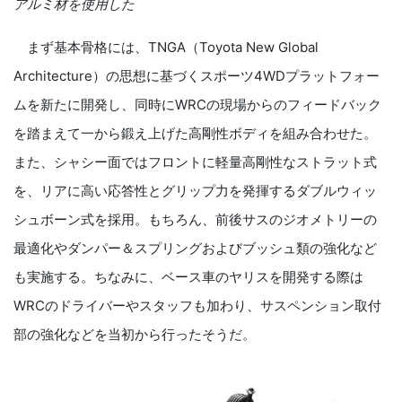
アルミ材を使用した
まず基本骨格には、
TNGA
（
Toyota New Global
Architecture
）の思想に基づくスポーツ
4WD
プラットフォー
ムを新たに開発し、同時に
WRC
の現場からのフィードバック
を踏まえて一から鍛え上げた高剛性ボディを組み合わせた。
また、シャシー面ではフロントに軽量高剛性なストラット式
を、リアに高い応答性とグリップ力を発揮するダブルウィッ
シュボーン式を採用。もちろん、前後サスのジオメトリーの
最適化やダンパー＆スプリングおよびブッシュ類の強化など
も実施する。ちなみに、ベース車のヤリスを開発する際は
WRC
のドライバーやスタッフも加わり、サスペンション取付
部の強化などを当初から行ったそうだ。