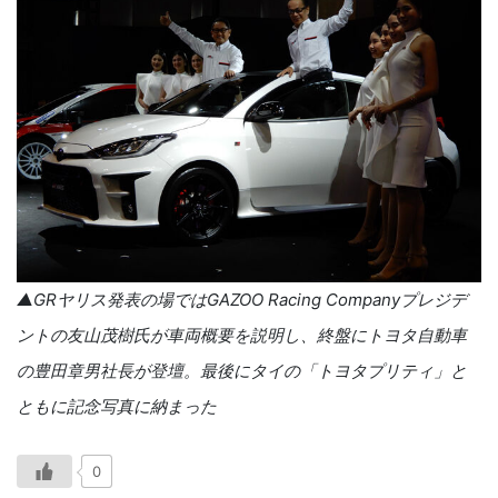
▲GRヤリス発表の場ではGAZOO Racing Companyプレジデ
ントの友山茂樹氏が車両概要を説明し、終盤にトヨタ自動車
の豊田章男社長が登壇。最後にタイの「トヨタプリティ」と
ともに記念写真に納まった
0