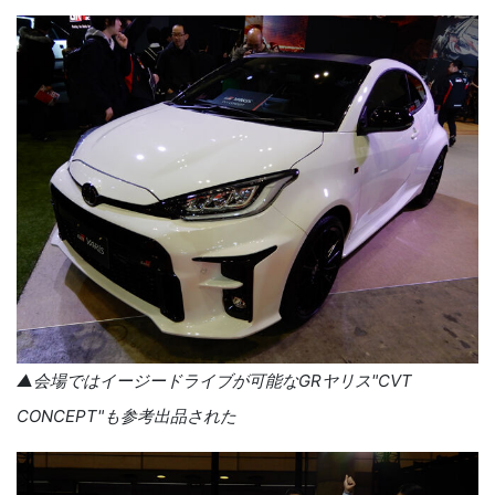
▲会場ではイージードライブが可能な
GR
ヤリス"
CVT
CONCEPT
"も参考出品された