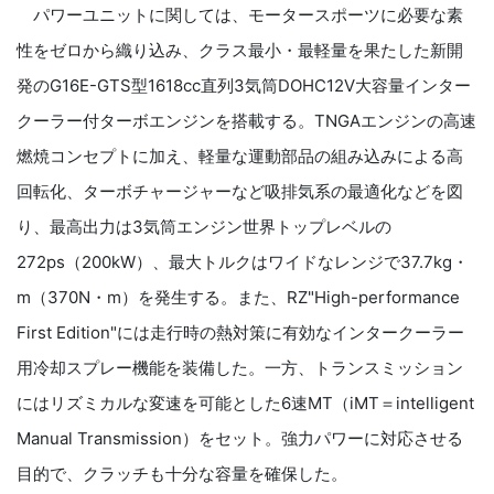
パワーユニットに関しては、モータースポーツに必要な素
性をゼロから織り込み、クラス最小・最軽量を果たした新開
発の
G16E-GTS
型
1618cc
直列
3
気筒
DOHC12V
大容量インター
クーラー付ターボエンジンを搭載する。
TNGA
エンジンの高速
燃焼コンセプトに加え、軽量な運動部品の組み込みによる高
回転化、ターボチャージャーなど吸排気系の最適化などを図
り、最高出力は
3
気筒エンジン世界トップレベルの
272ps
（
200kW
）、最大トルクはワイドなレンジで
37.7kg
・
m
（
370N
・
m
）を発生する。また、
RZ"High-performance
First Edition
"には走行時の熱対策に有効なインタークーラー
用冷却スプレー機能を装備した。一方、トランスミッション
にはリズミカルな変速を可能とした
6
速
MT
（
iMT
＝
intelligent
Manual Transmission
）をセット。強力パワーに対応させる
目的で、クラッチも十分な容量を確保した。