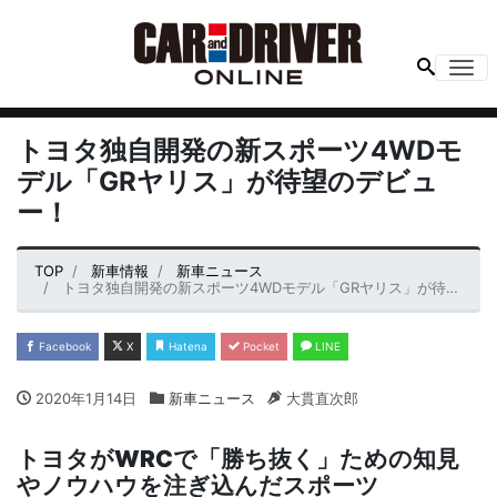
Me
トヨタ独自開発の新スポーツ4WDモ
デル「GRヤリス」が待望のデビュ
ー！
TOP
新車情報
新車ニュース
トヨタ独自開発の新スポーツ4WDモデル「GRヤリス」が待望のデビュー！
Facebook
X
Hatena
Pocket
LINE
2020年1月14日
新車ニュース
大貫直次郎
トヨタが
WRC
で「勝ち抜く」ための知見
やノウハウを注ぎ込んだスポーツ