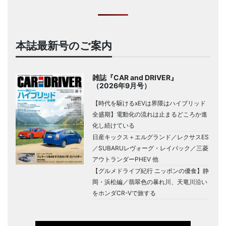
本誌最新号のご案内
雑誌『CAR and DRIVER』
（2026年9月号）
【時代を駆けるxEVは界隈はハイブリッド
全盛期】電動化の流れは止まるどころか進
化し続けている
日産キックス＋エルグランド／レクサスES
／SUBARUレヴォーグ・レイバック／三菱
アウトランダーPHEV 他
【グルメドライブ紀行 ニッポンの優食】静
岡・浜松編／翡翠色の暴れ川、天竜川沿い
をホンダCR-Vで旅する