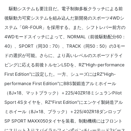
駆動システムも要注目だ。電子制御多板クラッチによる前
後駆動力可変システムを組み込んだ新開発のスポーツ
4WD
シ
ステム「
GR-FOUR
」を採用する。また、シフトレバー前方の
4WD
モードスイッチによって、
NORMAL
（前後駆動配分
60
：
40
）、
SPORT
（同
30
：
70
）、
TRACK
（同
50
：
50
）の
3
モー
ドの選択が可能。さらに、より高いレベルのスポーツドライ
ビングに応える前後トルセン
LSD
を、
RZ"High-performance
First Edition
"に設定した。一方、シューズには
RZ"High-
performance First Edition
"に
BBS
製鍛造アルミホイール
（
8J
×
18
、マットブラック）＋
225/40ZR18
ミシュラン
Pilot
Sport 4S
タイヤを、
RZ"First Edition"
にエンケイ製鋳造アル
ミホイール（
8J
×
18
、ブラック）＋
225/40ZR18
ダンロップ
SP SPORT MAXX050
タイヤを装着。制動機構にはフロント
にスリット入りスパイラルフィン式ベンチレーテッド
2
ピース