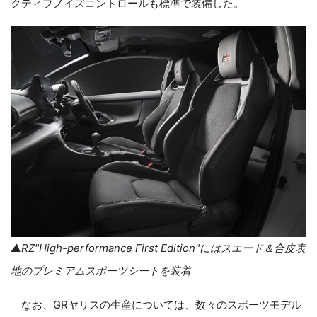
クティブノイズコントロールも標準で装備した。
▲
RZ"High-performance First Edition
"にはスエード＆合皮表
地のプレミアムスポーツシートを装着
なお、
GR
ヤリスの生産については、数々のスポーツモデル