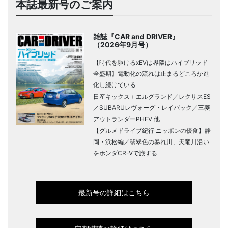
本誌最新号のご案内
雑誌『CAR and DRIVER』
（2026年9月号）
【時代を駆けるxEVは界隈はハイブリッド
全盛期】電動化の流れは止まるどころか進
化し続けている
日産キックス＋エルグランド／レクサスES
／SUBARUレヴォーグ・レイバック／三菱
アウトランダーPHEV 他
【グルメドライブ紀行 ニッポンの優食】静
岡・浜松編／翡翠色の暴れ川、天竜川沿い
をホンダCR-Vで旅する
最新号の詳細はこちら