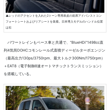
▲レッドのアクセントを入れた2トーン専用表皮の前席アドバンストコン
フォートシートおよびリアシートを装着。日本導入モデルのハンドル位置
は右
パワートレインもベース車と共通で、“BlueHDi”1498cc直
列4気筒DOHCコモンレール式直噴ディーゼルターボエンジン
（最高出力130ps/3750rpm、最大トルク300Nm/1750rpm）
＋EAT8（電子制御8速オートマチックトランスミッション）
を搭載している。