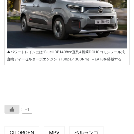
▲パワートレインには“BlueHDi”1498cc直列4気筒DOHCコモンレール式
直噴ディーゼルターボエンジン（130ps／300Nm）＋EAT8を搭載する
+1
CITOROEN
MPV
ベルランゴ