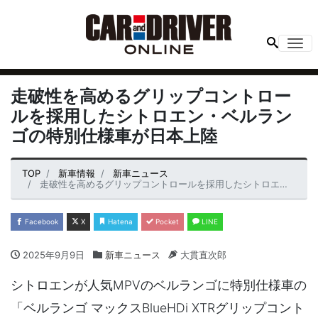
Me
走破性を高めるグリップコントロー
ルを採用したシトロエン・ベルラン
ゴの特別仕様車が日本上陸
TOP
新車情報
新車ニュース
走破性を高めるグリップコントロールを採用したシトロエン・ベルランゴの特別仕様車が日本上陸
Facebook
X
Hatena
Pocket
LINE
2025年9月9日
新車ニュース
大貫直次郎
シトロエンが人気MPVのベルランゴに特別仕様車の
「ベルランゴ マックスBlueHDi XTRグリップコント