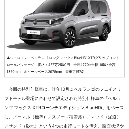
▲シトロエン・ベルランゴ ロング マックスBlueHDi XTRグリップコント
ロールパッケージ 価格：457万2500円 全長4770×全幅1850×全高
1850mm ホイールベース2975mm 乗車定員7名
今回の特別仕様車は、昨年10月にベルランゴのフェイスリ
フトモデル登場に合わせて設定された特別仕様車の「ベルラ
ンゴ マックス XTRローンチエディション BlueHDi」をベース
に、ノーマル（標準）／スノー（積雪路）／マッド（泥道）
／サンド（砂地）という4つの走行モードを備え、路面状況や