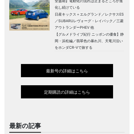
全盛期】電動化の流れは止まるどころか進
化し続けている
日産キックス＋エルグランド／レクサスES
／SUBARUレヴォーグ・レイバック／三菱
アウトランダーPHEV 他
【グルメドライブ紀行 ニッポンの優食】静
岡・浜松編／翡翠色の暴れ川、天竜川沿い
をホンダCR-Vで旅する
最新号の詳細はこちら
定期購読の詳細はこちら
最新の記事